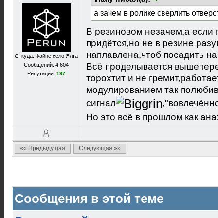
а зачем в ролике сверлить отверс
В резиновом незачем,а если
придётся,но не в резине разу
наплавлена,чтоб посадить н
Откуда: Файне село Ялта
Всё проделывается вышепере
Сообщений: 4 604
Репутация:
197
торохтит и не гремит,работае
модулированием так полюбив
сигнал
,"вовлечённ
Но это всё в прошлом как ан
«« Предыдущая
Следующая »»
Сообщения в этой теме