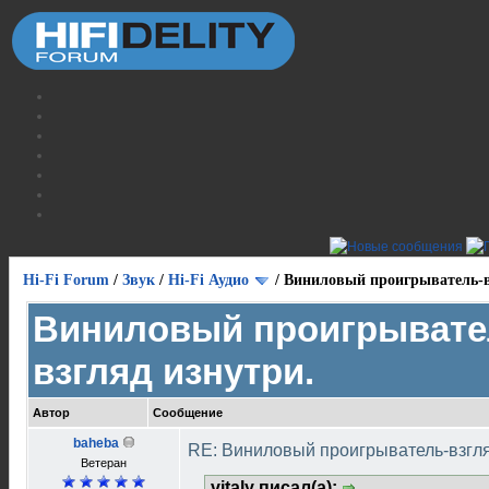
Hi-Fi Forum
/
Звук
/
Hi-Fi Аудио
/
Виниловый проигрыватель-в
Виниловый проигрывате
взгляд изнутри.
Автор
Сообщение
baheba
RE: Виниловый проигрыватель-взгля
Ветеран
vitaly писал(а):