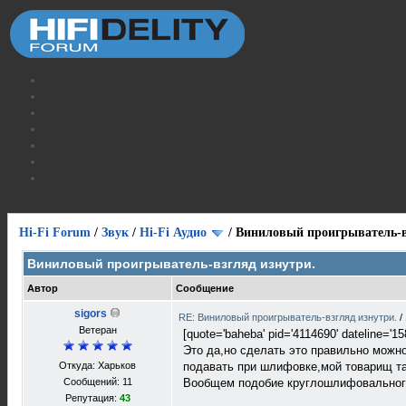
Hi-Fi Forum
/
Звук
/
Hi-Fi Аудио
/
Виниловый проигрыватель-в
Виниловый проигрыватель-взгляд изнутри.
Автор
Сообщение
sigors
RE: Виниловый проигрыватель-взгляд изнутри.
/
Ветеран
[quote='baheba' pid='4114690' dateline='1
Это да,но сделать это правильно можн
Откуда: Харьков
подавать при шлифовке,мой товарищ та
Сообщений: 11
Вообщем подобие круглошлифовального
Репутация:
43