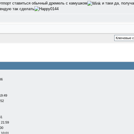
уппорт ставиться обычный дремель с камушком
и таки да, получ
мендую так сделать
06
19:49
:52
41
 21:59
:00
 10:01