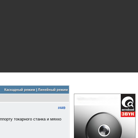
Каскадный режим
|
Линейный режим
#449
порту токарного станка и мяхко