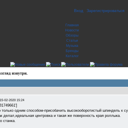
Вход
Зарегистрироваться
Главная
Новости
Обзоры
Статьи
Музыка
Бренды
Каталог
згляд изнутри.
15-02-2020 15:24
581749661']
о только одним способом-присобачить высокооборотистый шпиндель к суп
к делал,идеальная центровка и такая же поверхность края роллыка.
 станка.