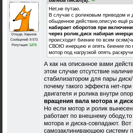
baheba писал(а):
Нет,не путаю.
В случае с роликовым приводом и 
обыденное действие,описую ещё ра
набирает оборотов при включени
через ролик,диск набирая инерци
Откуда: Харьков
происходит биение по всем осям(чи
Сообщений: 8 573
Репутация:
1273
СВОЮ инерцию и опять биение по 
мотор под нагрузкой опять раскручи
А как на описанное вами действ
этом случае отсутствие наличи
стабилизатором для пары диск/
почему такого эффекта нет-пр
двигателя и ролика внутри опо
вращения вала мотора и дис
Но если мотор и ролик вынесен
работает по внешнему ободу,т
мотора и диска-совпадают. Вот
самозаклинивающюю систему пр