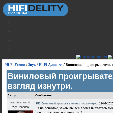
Hi-Fi Forum
/
Звук
/
Hi-Fi Аудио
/
Виниловый проигрыватель-в
Виниловый проигрывате
взгляд изнутри.
Автор
Сообщение
ivan ivanov
RE: Виниловый проигрыватель-взгляд изнутри.
/
21-02-2020
Учу Правила
я не понимаю,зачем вы все время пытаетесь меня 
нечего сказать по существу?