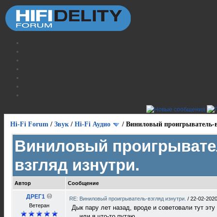
Hi-Fi Forum
/
Звук
/
Hi-Fi Аудио
/
Виниловый проигрыватель-в
Виниловый проигрывате
взгляд изнутри.
Автор
Сообщение
ДРЕГ1
RE: Виниловый проигрыватель-взгляд изнутри.
/
22-02-2020
Bетеран
Дык пару лет назад, вроде и советовали тут эту
... или я что-то путаю...