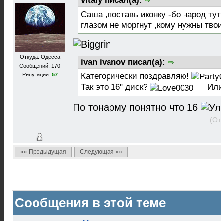
vitaly писал(а):
Саша ,поставь иконку -бо народ ту
глазом не моргнут ,кому нужны тво
Откуда: Одесса
ivan ivanov писал(а):
Сообщений: 170
Репутация:
57
Категорически поздравляю!
Так это 16" диск?
Или
По тонарму понятно что 16
(От
«« Предыдущая
Следующая »»
Сообщения в этой теме