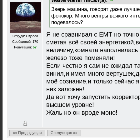
Walterwalter писал(а):
Зверь машина, говорят даже лучше
фонокор. Много венгры всякого инте
подевалось?
Я не сравнивал с ЕМТ но точно 
Откуда: Одесса
сметая всё своей энергетикой,
Сообщений: 170
Репутация:
57
величину,комната наполнилась 
железо тоже поменяли!
Если честно я сам не ожидал та
винил,и имел много вертушек,д
моё сознание,и только сейчас 
них заложен!
Да вот хочу запустить корректо
высшем уровне!
Жаль но он вроде моно!
«« Предыдущая
Следующая »»