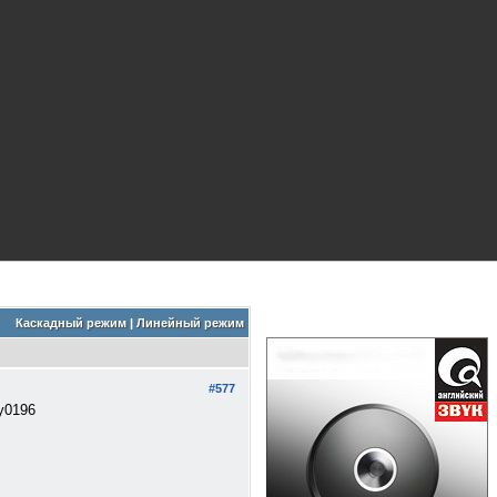
Каскадный режим
|
Линейный режим
#577