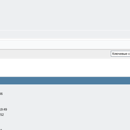
06
19:49
:52