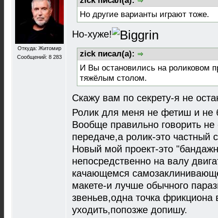
zick писал(а):
Но другие варианты играют тоже.
Но-хуже!
Откуда: Житомир
zick писал(а):
Сообщений: 8 283
И Вы остановились на роликовом п
тяжёлым столом.
Скажу вам по секрету-я не ост
Ролик для меня не фетиш и не 
Вообще правильно говорить не 
передаче,а ролик-это частный с
Новый мой проект-это "бандажн
непосредственно на валу двига
качающемся самозаклинивающе
макете-и лучше обычного параз
звеньев,одна точка фрикциона 
уходить,попозже допишу.