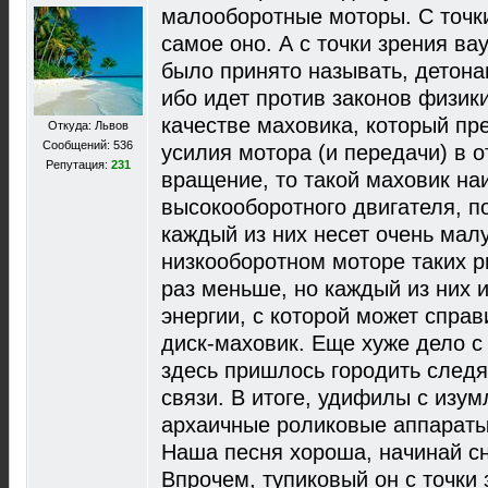
малооборотные моторы. С точки
самое оно. А с точки зрения ва
было принято называть, детона
ибо идет против законов физик
качестве маховика, который пр
Откуда: Львов
Сообщений: 536
усилия мотора (и передачи) в 
Репутация:
231
вращение, то такой маховик на
высокооборотного двигателя, п
каждый из них несет очень мал
низкооборотном моторе таких ры
раз меньше, но каждый из них
энергии, с которой может спра
диск-маховик. Еще хуже дело 
здесь пришлось городить след
связи. В итоге, удифилы с изу
архаичные роликовые аппараты 
Наша песня хороша, начинай сн
Впрочем, тупиковый он с точки