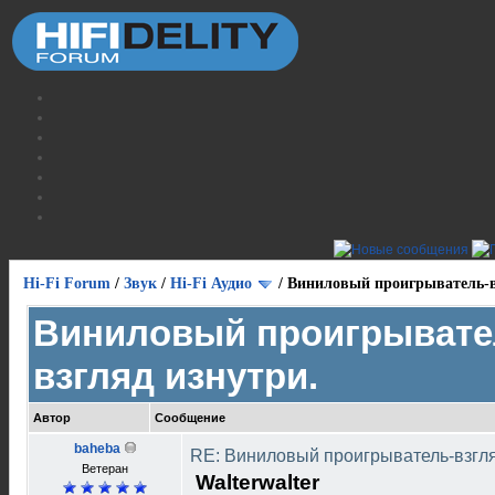
Hi-Fi Forum
/
Звук
/
Hi-Fi Аудио
/
Виниловый проигрыватель-в
Виниловый проигрывате
взгляд изнутри.
Автор
Сообщение
baheba
RE: Виниловый проигрыватель-взгля
Ветеран
Walterwalter