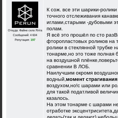
К сож. все эти шарики-роли
точного отслеживания канав
иглами,старыми -дубовыми эт
полам.
Откуда: Файне село Ялта
Я всё это прошёл по сто разВ
Сообщений: 4 604
Репутация:
197
фторопластовых роликов на 
ролики в стеклянной трубке 
тонарме,но это тоже полная 
на воздушной плёнке,поверьте
сравнении В ЛОБ.
Наилучшим окромя воздушног
водный,
момент страгивания
воздухом,но!с шарами или р
для такой податливой величин
казалось.
На этом тонарме с шарами не
отработке эксцентриситета,д
делать(так и делают) небольш