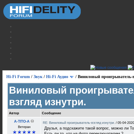
Hi-Fi Forum
/
Звук
/
Hi-Fi Аудио
/
Виниловый проигрыватель-в
Виниловый проигрывате
взгляд изнутри.
Автор
Сообщение
A-TITO-A
RE: Виниловый проигрыватель-взгляд изнутри.
/
05-04-2020
Ветеран
Друзья, а подскажите такой вопрос, можно ли То
Есть ли то, что на фото переключателем ?