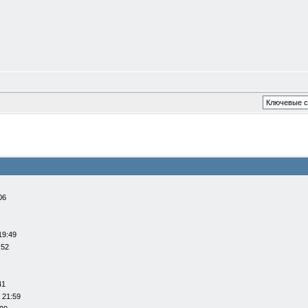
06
19:49
:52
41
 21:59