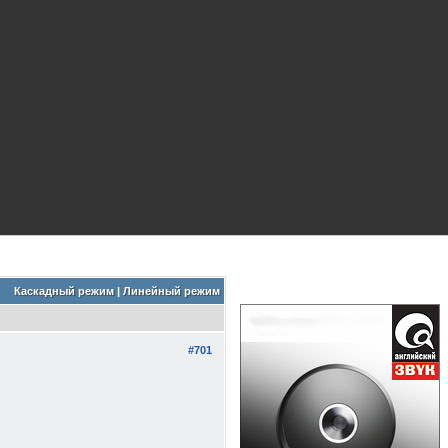
Каскадный режим
|
Линейный режим
#701