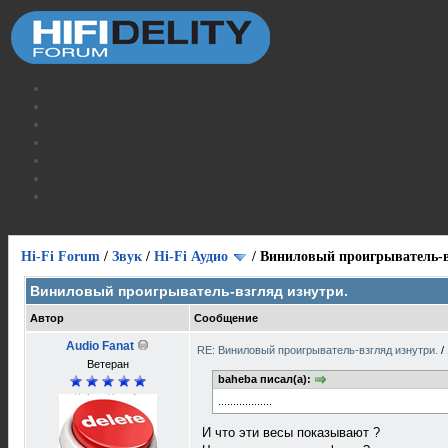
Hi-Fi Forum
/
Звук
/
Hi-Fi Аудио
/
Виниловый проигрыватель-в
Виниловый проигрыватель-взгляд изнутри.
Автор
Сообщение
Audio Fanat
RE: Виниловый проигрыватель-взгляд изнутри.
/
Ветеран
baheba писал(а):
..................
И что эти весы показывают ?