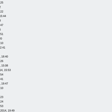
:25
2
:22
15:44
8
:47
6
:51
20
:10
12:41
, 18:40
:26
, 15:08
14, 15:53
:54
:41
, 19:47
:10
:23
:24
:53
-2014, 19:49