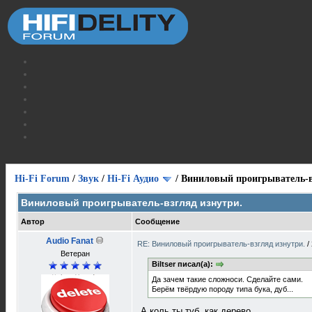
Hi-Fi Forum
/
Звук
/
Hi-Fi Аудио
/
Виниловый проигрыватель-в
Виниловый проигрыватель-взгляд изнутри.
Автор
Сообщение
Audio Fanat
RE: Виниловый проигрыватель-взгляд изнутри.
/
Ветеран
Biltser писал(а):
Да зачем такие сложноси. Сделайте сами.
Берём твёрдую породу типа бука, дуб...
А коль ты туб, как дерево,