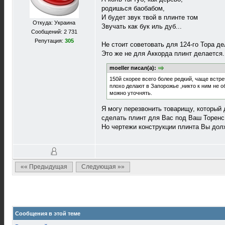
родишься баобабом,
И будет звук твой в плинте том
Откуда: Украина
Звучать как бук иль дуб...
Сообщений: 2 731
Репутация:
305
Не стоит советовать для 124-го Тора де
Это же не для Аккорда плинт делается.
moeller писал(а):
150й скорее всего более редкий, чаще встре
плохо делают в Запорожье ,никто к ним не 
можно уточнять.
Я могу перезвонить товарищу, который 
сделать плинт для Вас под Ваш Торенс
Но чертежи конструкции плинта Вы дол
«« Предыдущая
Следующая »»
Сообщения в этой теме