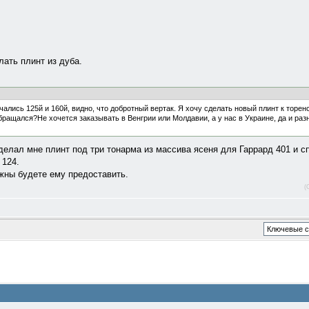
лать плинт из дуба.
чались 125й и 160й, видно, что добротный вертак. Я хочу сделать новый плинт к торен
обращался?Не хочется заказывать в Венгрии или Молдавии, а у нас в Украине, да и р
делал мне плинт под три тонарма из массива ясеня для Гаррард 401 и сп
 124.
жны будете ему предоставить.
(