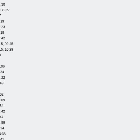
1:30
 08:25
7
:19
1:23
:18
2:42
15, 02:45
15, 10:29
9
:06
:34
0:22
:49
:02
0:09
:34
0:42
:47
0:59
:24
0:33
:41