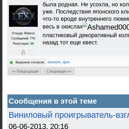
была родная. Не усохла, но ко
уже. Последствия японского кл
что-то вроде внутреннего люмин
весь в окислах
Откуда: Belarus
пластиковый декоративный колп
Сообщений: 776
назад тот еще квест.
Репутация:
58
element
,
djon
Выразили согласие:
«« Предыдущая
Следующая »»
Сообщения в этой теме
Виниловый проигрыватель-взгл
06-06-2013, 20:16