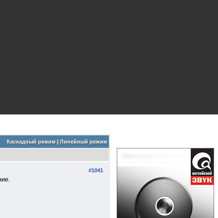
Каскадный режим
|
Линейный режим
#1041
ние.