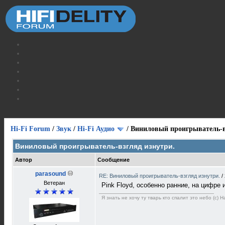
Hi-Fi Forum
/
Звук
/
Hi-Fi Аудио
/
Виниловый проигрыватель-в
Виниловый проигрыватель-взгляд изнутри.
Автор
Сообщение
parasound
RE: Виниловый проигрыватель-взгляд изнутри.
/
Ветеран
Pink Floyd, особенно ранние, на цифре 
Я знать не хочу ту тварь кто спалит это небо (с)