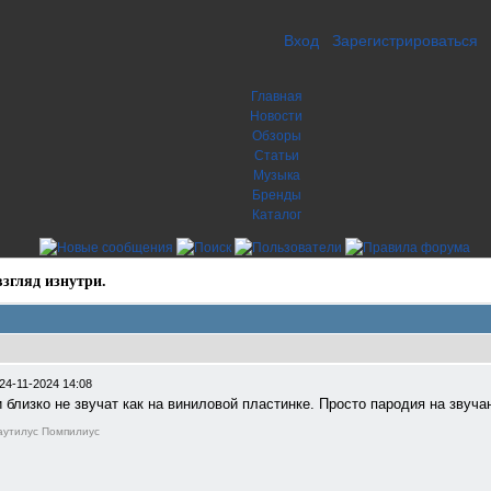
Вход
Зарегистрироваться
Главная
Новости
Обзоры
Статьи
Музыка
Бренды
Каталог
згляд изнутри.
24-11-2024 14:08
и близко не звучат как на виниловой пластинке. Просто пародия на звуча
 Наутилус Помпилиус