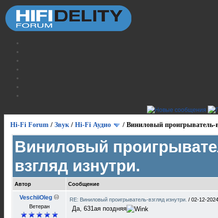
Hi-Fi Forum
/
Звук
/
Hi-Fi Аудио
/
Виниловый проигрыватель-в
Виниловый проигрывате
взгляд изнутри.
Автор
Сообщение
VeschiiOleg
RE: Виниловый проигрыватель-взгляд изнутри.
/
02-12-2024
Ветеран
Да, 631ая поздняя