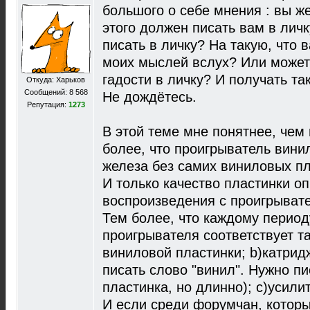
большого о себе мнения : вы ж
этого должен писать вам в лич
писать в личку? На такую, что 
моих мыслей вслух? Или может 
гадости в личку? И получать та
Откуда: Харьков
Сообщений: 8 568
Не дождётесь.
Репутация:
1273
В этой теме мне понятнее, чем 
более, что проигрыватель вини
железа без самих виниловых пл
И только качество пластинки о
воспроизведения с проигрыват
Тем более, что каждому период
проигрывателя соответствует та
виниловой пластинки; b)катрид
писать слово "винил". Нужно п
пластинка, но длинно); c)усили
И если среди форумчан, которы