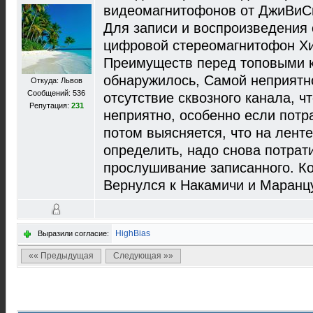
видеомагнитофонов от ДжиВиСи
Для записи и воспроизведения
цифровой стереомагнитофон Хи
Преимуществ перед топовыми к
обнаружилось, Самой неприят
Откуда: Львов
Сообщений: 536
отсутствие сквозного канала, ч
Репутация:
231
неприятно, особенно если потра
потом выясняется, что на ленте
определить, надо снова потрат
прослушивание записанного. Ко
Вернулся к Накамичи и Маранцу
HighBias
Выразили согласие:
«« Предыдущая
Следующая »»