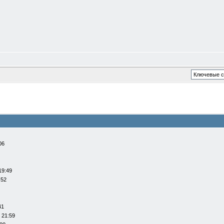
06
19:49
:52
41
 21:59