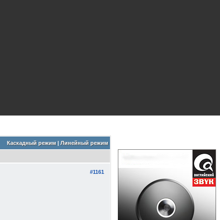
Каскадный режим
|
Линейный режим
#1161