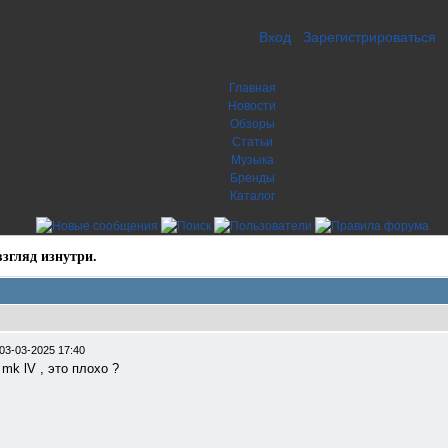
Вход
Зарегистрироваться
Главная
Новости
Обзоры
Статьи
Музыка
Бренды
Каталог
згляд изнутри.
03-03-2025 17:40
mk lV , это плохо ?