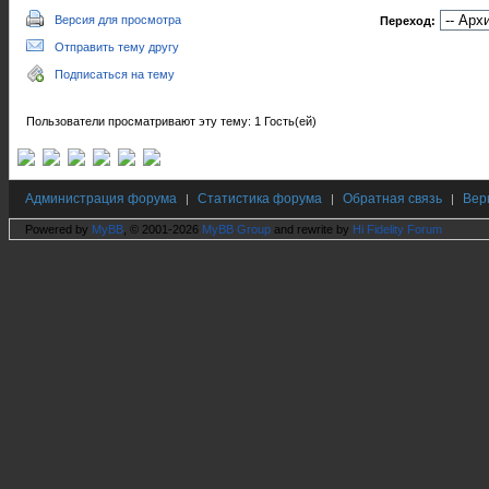
Версия для просмотра
Переход:
Отправить тему другу
Подписаться на тему
Пользователи просматривают эту тему: 1 Гость(ей)
Администрация форума
Статистика форума
Обратная связь
Вер
|
|
|
Powered by
MyBB
, © 2001-2026
MyBB Group
and rewrite by
Hi Fidelity Forum