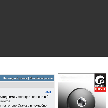
Каскадный режим
|
Линейный режим
#741
младшими у японцев, по цене в 2-
шников.
т на голове Стаксы, и неудобно