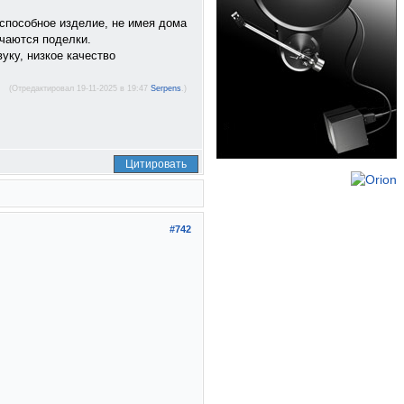
оспособное изделие, не имея дома
чаются поделки.
уку, низкое качество
(Отредактировал 19-11-2025 в 19:47
Serpens
.)
Цитировать
#742