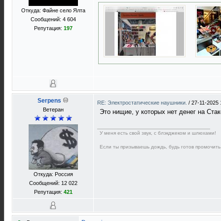
Откуда: Файне село Ялта
Сообщений: 4 604
Репутация:
197
Serpens
RE: Электростатические наушники.
/
27-11-2025 
Ветеран
Это нищие, у которых нет денег на Ста
У меня есть свой звук, с блэкджеком и шлюхами!
Если ты призываешь дождь, будь готов промочить
Откуда: Россия
Сообщений: 12 022
Репутация:
421