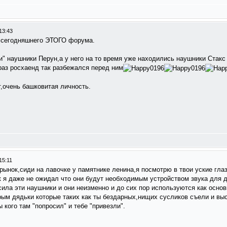
13:43
ь сегодняшнего ЭТОГО форума.
" наушники Перун,а у него на то время уже находились наушники Стакс и
раз росхаенд так разбежался перед ним
т,очень башковитая личность.
15:11
 рынок,сиди на лавочке у памятнике ленина,я посмотрю в твои уские глаз
к я даже не ожидал что они будут необходимым устройством звука для 
сила эти наушники и они неизменно и до сих пор используются как основ
ым дядьки которые таких как ты бездарных,нищих сусликов съели и вы
кого там "попросил" и тебе "привезли".