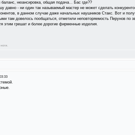
й баланс, нюансировка, общая подача... Бас где??
шу давно - ни один так называемый мастер не может сделать конкурент
онентов, в данном случае даже начальных наушников Стакс. Вот и полу
ыми там довелось пообщаться, отметили неповторяемость Перунов по зв
отя этим грешат и более дорогие фирменные изделия.
 ноги.
03:33
стемой.
рные.