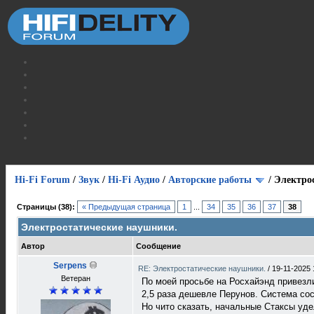
Hi-Fi Forum
/
Звук
/
Hi-Fi Аудио
/
Авторские работы
/
Электро
Страницы (38):
« Предыдущая страница
1
...
34
35
36
37
38
Электростатические наушники.
Автор
Сообщение
Serpens
RE: Электростатические наушники.
/
19-11-2025 
Ветеран
По моей просьбе на Росхайэнд привезли
2,5 раза дешевле Перунов. Система с
Но чито сказать, начальные Стаксы уде