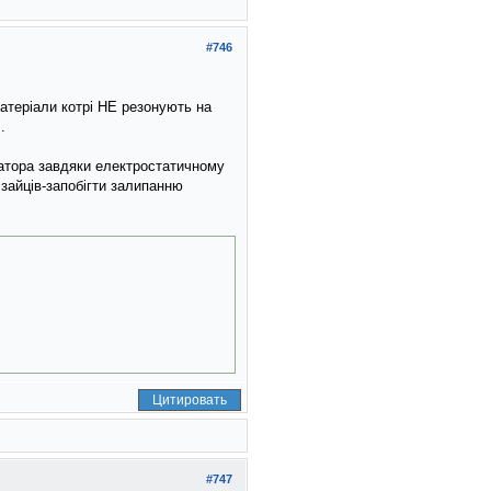
#746
атерiали котрi НЕ резонують на
.
татора завдяки електростатичному
зайцiв-запобiгти залипанню
Цитировать
#747