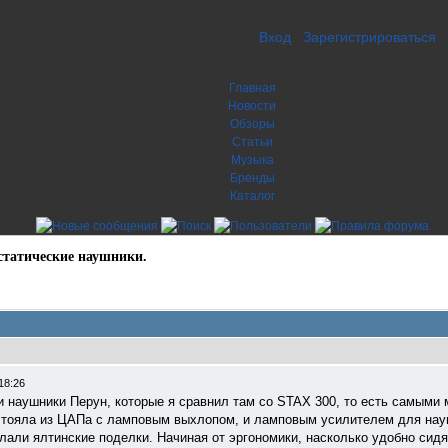
Вход
Зарегистрироваться
Главная
Новости
Обзоры
Статьи
Музыка
Бренды
Каталог
статические наушники.
18:26
 наушники Перун, которые я сравнил там со STAX 300, то есть самыми 
остояла из ЦАПа с ламповым выхлопом, и ламповым усилителем для нау
лали ялтинские поделки. Начиная от эргономики, насколько удобно сидя