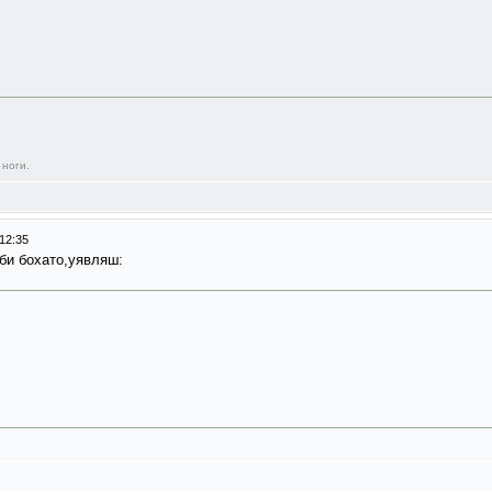
 ноги.
12:35
би бохато,уявляш: