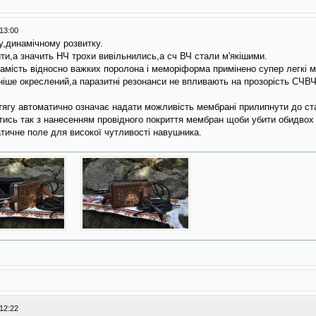
13:00
у,динамiчному розвитку.
ти,а значить НЧ трохи вивiльнились,а сч ВЧ стали м'якішими.
мiсть вiдносно важких поролона i меморiформа примiнено супер легкi м
iше окреслений,а паразитнi резонанси не впливають на прозорiсть СЧВЧ
тягу автоматично означає надати можливiсть мембранi прилипнути до с
тись так з нанесенням провiдного покриття мембран щоби убити обидвох 
тичне поле для високої чутливостi навушника.
12:22