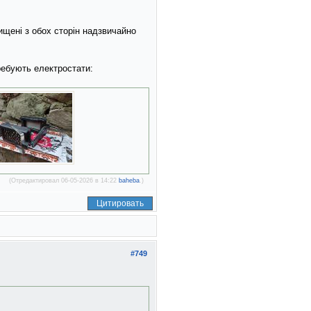
ищенi з обох сторiн надзвичайно
ребують електростати:
(Отредактировал 06-05-2026 в 14:22
baheba
.)
Цитировать
#749