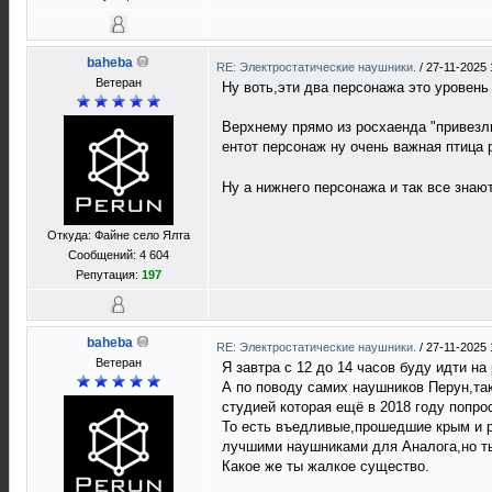
baheba
RE: Электростатические наушники.
/
27-11-2025 
Ветеран
Ну воть,эти два персонажа это уровен
Верхнему прямо из росхаенда "привезли
ентот персонаж ну очень важная птица 
Ну а нижнего персонажа и так все знаю
Откуда: Файне село Ялта
Сообщений: 4 604
Репутация:
197
baheba
RE: Электростатические наушники.
/
27-11-2025 
Ветеран
Я завтра с 12 до 14 часов буду идти на
А по поводу самих наушников Перун,та
студией которая ещё в 2018 году попро
То есть въедливые,прошедшие крым и р
лучшими наушниками для Аналога,но ты 
Какое же ты жалкое существо.