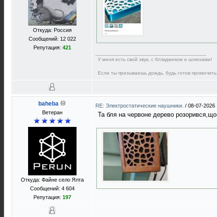
Откуда: Россия
Сообщений: 12 022
Репутация:
421
У меня есть свой звук, с блэкджеком и шлюхами!
Если ты призываешь дождь, будь готов промочить
baheba
RE: Электростатические наушники.
/
08-07-2026 
Ветеран
Та бля на червоне дерево розорився,що
Откуда: Файне село Ялта
Сообщений: 4 604
Репутация:
197