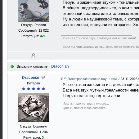
Перун, и заканчивая звуком - тональны
В общем, подтвердилось то, о чем я пи
эталонной системы или эталонных комп
Ну а люди в наушниковой теме, с котор
изготовления, и случаи их сгорания. Х
Откуда: Россия
Сообщений: 12 022
Репутация:
421
У меня есть свой звук, с блэкджеком и шлюхами!
Если ты призываешь дождь, будь готов промочить
Draconian
Выразили согласие:
Draconian
RE: Электростатические наушники.
/
23-11-2025 
Ветеран
У него такая же фигня и с домашней си
Баса нет,звук мутный,тональности неве
Под что слышит,под то и лепит.
Искать надо не звук,а музыку...
Quis custodiet ipsos custodes?
Откуда: Воронеж
Сообщений: 1 246
Репутация:
3