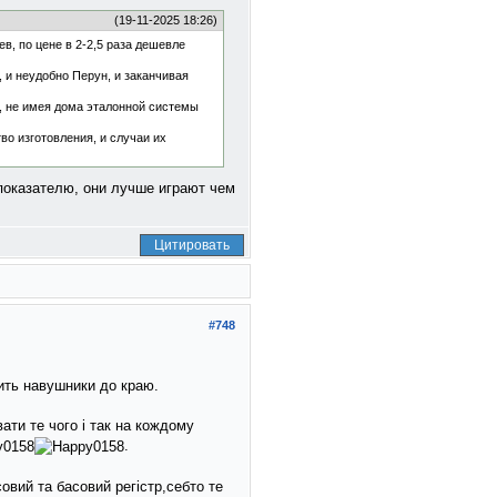
(19-11-2025 18:26)
в, по цене в 2-2,5 раза дешевле
, и неудобно Перун, и заканчивая
е, не имея дома эталонной системы
во изготовления, и случаи их
 показателю, они лучше играют чем
Цитировать
#748
ить навушники до краю.
ати те чого i так на кождому
.
совий та басовий регiстр,себто те