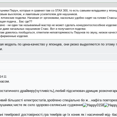
шники Перун, которые я сравнил там со STAX 300, то есть самыми младшими у японце
повым выхлопом, и ламповым усилителем для наушников.
ялтинские поделки. Начиная от эргономики, насколько удобно сидят на голове Стаксы
щая подача... Бас где??
авно - ни один так называемый мастер не может сделать конкурентоспособное издели
е даже начальных наушников Стакс. Вот и получаются поделки.
там довелось пообщаться, отметили неповторяемость Перунов по звуку, низкое качест
е фирменные изделия.
ая модель по цена-качество у японцев, они резко выделяются по этому
и.
14:11
часом.
остатичного драйверу(чутливiсть),любий пiдсилювач-дрищик розкочегар
ий бiльшостi електростатiв,зроблено спецiально бо ж...нафiга повторюв
авушники,чисте як скло здорово-селянське судження
 тембрової достовiрностi,гра тембрiв це їх коник як i насичений мiд- ба