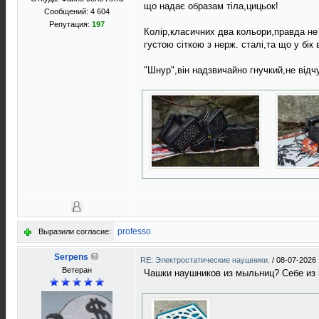
що надає образам тiла,цицьок!
Сообщений: 4 604
Репутация:
197
Колiр,класичних два кольори,правда не 
густою сiткою з нерж. сталi,та що у бi
"Шнур",вiн надзвичайно гнучкий,не вiдч
professo
Выразили согласие:
Serpens
RE: Электростатические наушники.
/
08-07-2026 
Ветеран
Чашки наушников из мыльниц? Себе из