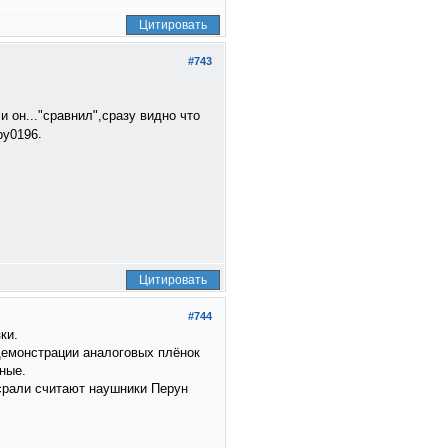
Цитировать
#743
 он..."сравнил",сразу видно что
.
Цитировать
#744
ки.
демонстрации аналоговых плёнок
ные.
срали считают наушники Перун