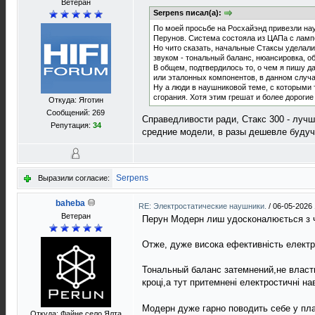
Ветеран
Serpens писал(а):
По моей просьбе на Росхайэнд привезли нау
Перунов. Система состояла из ЦАПа с лам
Но чито сказать, начальные Стаксы уделали 
звуком - тональный баланс, нюансировка, об
В общем, подтвердилось то, о чем я пишу д
или эталонных компонентов, в данном случа
Ну а люди в наушниковой теме, с которыми 
сгорания. Хотя этим грешат и более дороги
Откуда: Яготин
Сообщений: 269
Справедливости ради, Стакс 300 - лучш
Репутация:
34
средние модели, в разы дешевле будуч
Serpens
Выразили согласие:
baheba
RE: Электростатические наушники.
/
06-05-2026 
Ветеран
Перун Модерн лиш удосконалюється з 
Отже, дуже висока ефективнiсть електр
Тональный баланс затемнений,не властив
кроцi,а тут притемненi електростичнi н
Модерн дуже гарно поводить себе у планi
Откуда: Файне село Ялта