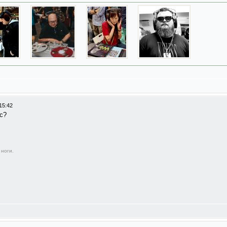
15:42
кс?
 ноги.