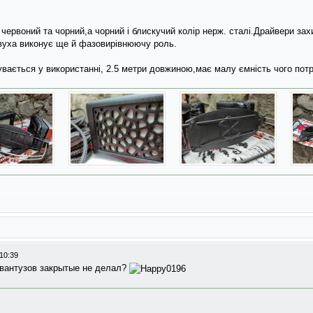
червоний та чорний,а чорний i блискучий колiр нерж. сталi.Драйвери зах
к вуха виконує ще й фазовирiвнюючу роль.
увається у використаннi, 2.5 метри довжиною,має малу ємнiсть чого пот
10:39
 вантузов закрытые не делал?