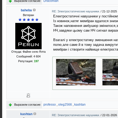
Draconian
Выразили согласие:
baheba
RE: Электростатические наушники.
/
21-12-2025 
Ветеран
Електростатичнi навушники у постiйном
Iз новинок,натяг мембран вдалося знизи
Також наповнення амбушюр змiнилося,за
НЧ,завдяки цьому сам НЧ сигнал виразн
Взагалi у електростатику зменшення на
полю,але саме й в тому задача викрути
мембран i створити найвище електроста
Откуда: Файне село Ялта
Сообщений: 4 604
Репутация:
197
professo
,
oleg2566
,
kashtan
Выразили согласие:
kashtan
RE: Электростатические наушники.
/
22-01-2026 