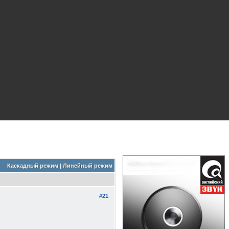
Каскадный режим
|
Линейный режим
#21