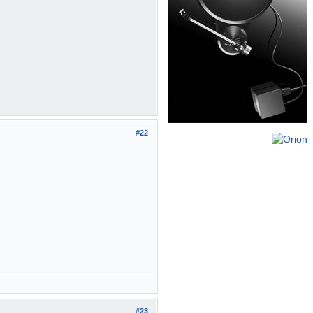
#22
#23