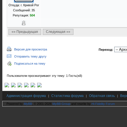
Откуда: г. Кривой Рог
Сообщений: 35
Репутация:
504
«« Предыдущая
Следующая »»
Версия для просмотра
Переход:
Отправить тему другу
Подписаться на тему
Пользователи просматривают эту тему: 1 Гость(ей)
Администрация форума
Статистика форума
Обратная связь
Вер
|
|
|
Powered by
MyBB
, © 2001-2026
MyBB Group
and rewrite by
Hi Fidelity Forum