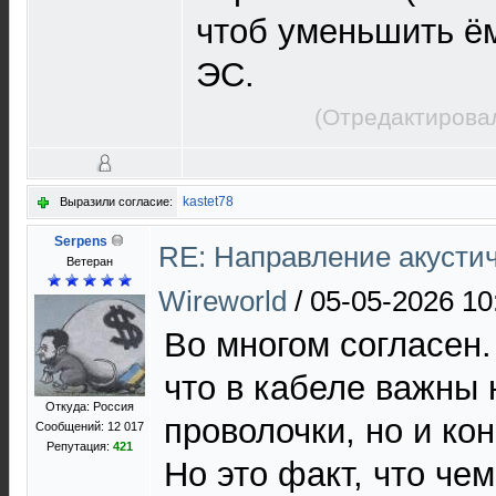
чтоб уменьшить ё
ЭС.
(Отредактировал
kastet78
Выразили согласие:
Serpens
RE: Направление акустич
Ветеран
Wireworld
/
05-05-2026 10
Во многом согласен
что в кабеле важны 
Откуда: Россия
проволочки, но и ко
Сообщений: 12 017
Репутация:
421
Но это факт, что че