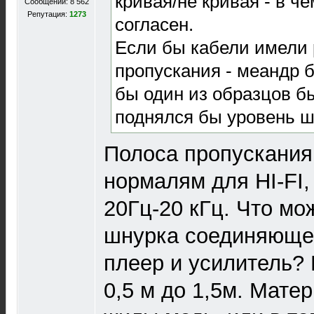
кривая/не кривая - в ч
Сообщений: 8 562
Репутация:
1273
согласен.
Если бы кабели имели 
пропускания - меандр 
бы один из образцов б
поднялся бы уровень ш
Полоса пропускания
нормалям для HI-FI,
20Гц-20 кГц. Что мо
шнурка соединяющег
плеер и усилитель?
0,5 м до 1,5м. Мате