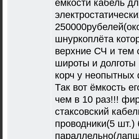
ёмкости кабель д
электростатически
250000рубелей(ок
шнуркоплёта кото
верхние СЧ и тем
широты и долготы
корч у неопытных
Так вот ёмкость е
чем в 10 раз!!! ф
стаксовский кабел
проводники(5 шт.
параллельно(лапш