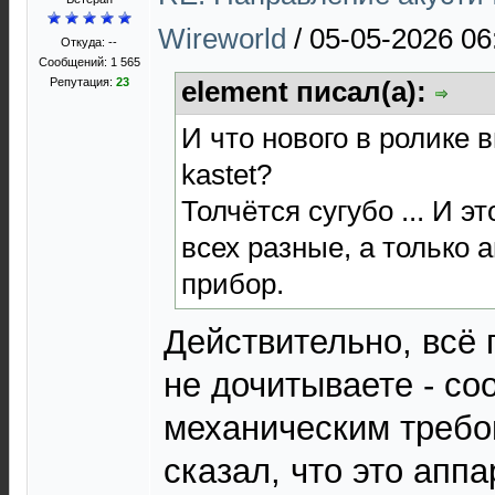
Wireworld
/
05-05-2026 06
Откуда: --
Сообщений: 1 565
Репутация:
23
element писал(а):
И что нового в ролике
kastet?
Толчётся сугубо ... И э
всех разные, а только 
прибор.
Действительно, всё 
не дочитываете - со
механическим требо
сказал, что это апп