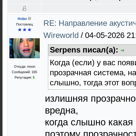
Hobo
RE: Направление акустич
Постоялец
Wireworld
/
04-05-2026 21
Serpens писал(а):
Когда (если) у вас поя
Откуда: moon
прозрачная система, на
Сообщений: 165
Репутация:
5
слышно, тогда этот воп
излишняя прозрачно
вредна,
когда слышно какая 
поэтому прозрачнос