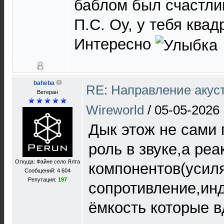
баблом был счастли
П.С. Оу, у тебя ква
Интересно
baheba
RE: Направление акуст
Ветеран
Wireworld
/
05-05-2026 
Дык этож не сами 
роль в звуке,а реа
Откуда: Файне село Ялта
компонентов(усиля
Сообщений: 4 604
Репутация:
197
сопротивление,инд
ёмкость которые в