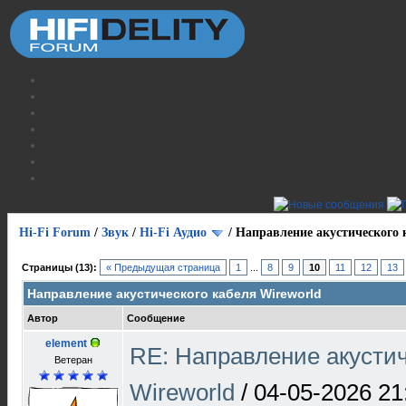
Hi-Fi Forum
/
Звук
/
Hi-Fi Аудио
/
Направление акустического 
Страницы (13):
« Предыдущая страница
1
...
8
9
10
11
12
13
Направление акустического кабеля Wireworld
Автор
Сообщение
element
RE: Направление акустич
Ветеран
Wireworld
/
04-05-2026 21