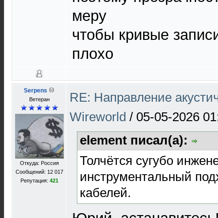
меру
чтобы кривые записи
плохо
Serpens
RE: Направление акустич
Ветеран
Wireworld
/
05-05-2026 01
element писал(а):
Толчётся сугубо инжен
Откуда: Россия
Сообщений: 12 017
инструментальный подх
Репутация:
421
кабелей.