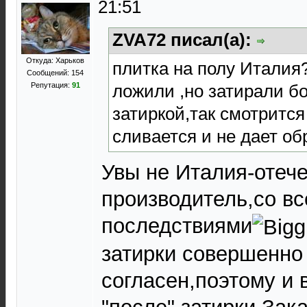
21:51
ZVA72 писал(а):
Откуда: Харьков
плитка на полу Италия?
Сообщений: 154
ложили ,но затирали б
Репутация:
91
затиркой,так смотрится
сливается и не дает об
Увы не Италия-отеч
производитель,со в
последствиями
затирки совершенно
согласен,поэтому и 