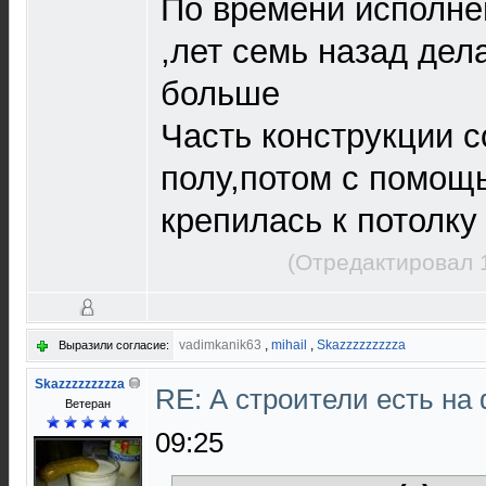
По времени исполне
,лет семь назад дел
больше
Часть конструкции 
полу,потом с помощ
крепилась к потолку
(Отредактировал 
vadimkanik63
,
mihail
,
Skazzzzzzzzza
Выразили согласие:
Skazzzzzzzzza
RE: А строители есть н
Ветеран
09:25