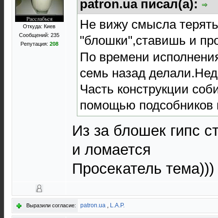
patron.ua писал(а):
Не вижу смысла терять
Откуда: Киев
Сообщений: 235
"блошки",ставишь и пр
Репутация:
208
По времени исполнения
семь назад делали.Нед
Часть конструкции соби
помощью подсобников к
Из за блошек гипс с
и ломается
Просекатель тема)))
patron.ua
,
L.A.P.
Выразили согласие: