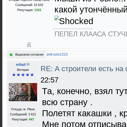
Сообщений: 15 633
какой утончённый
Репутация:
1315
ПЕПЕЛ КЛААСА СТУЧИ
petr.solo1223
Выразили согласие:
mihail
RE: А строители есть н
Ветеран
22:57
Та, конечно, взял тут
всю страну .
Откуда: м. Рівне
Полетят какашки , к
Сообщений: 3 621
Репутация:
447
Мне потом отписывай