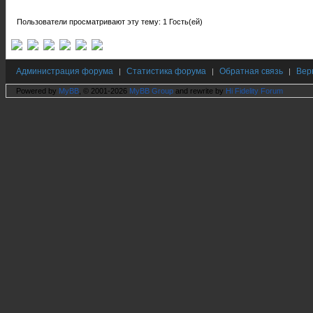
Пользователи просматривают эту тему: 1 Гость(ей)
Администрация форума
Статистика форума
Обратная связь
Вер
|
|
|
Powered by
MyBB
, © 2001-2026
MyBB Group
and rewrite by
Hi Fidelity Forum