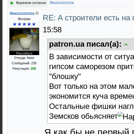
Skazzzzzzzzza
Выразили согласие:
Skazzzzzzzzza
RE: А строители есть н
Ветеран
15:58
patron.ua писал(а):
В зависимости от ситу
Откуда: Киев
Сообщений: 235
гипсом саморезом прит
Репутация:
208
"блошку"
Вот только на этом ма
экономится куча време
Остальные фишки нагл
Земсков обьясняет
Я как бы не первый 