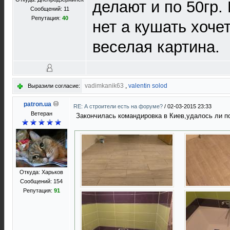
делают и по 50гр.
Сообщений: 11
Репутация:
40
нет а кушать хочет
веселая картина.
vadimkanik63
,
valentin solod
Выразили согласие:
patron.ua
RE: А строители есть на форуме?
/
02-03-2015 23:33
Ветеран
Закончилась командировка в Киев,удалось ли п
Откуда: Харьков
Сообщений: 154
Репутация:
91