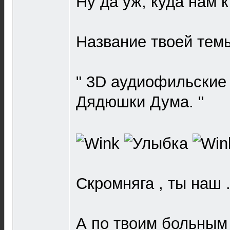
Ну да уж, куда нам к
Название твоей темы
" 3D аудиофильские
Дядюшки Дума. "
Скромняга , ты наш .
А по твоим больным