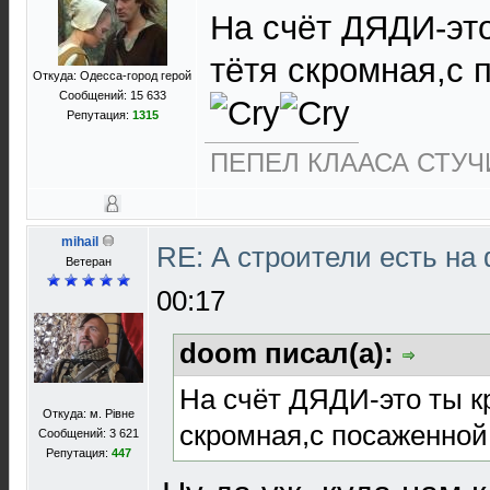
На счёт ДЯДИ-это
тётя скромная,с
Откуда: Одесса-город герой
Сообщений: 15 633
Репутация:
1315
ПЕПЕЛ КЛААСА СТУЧИ
mihail
RE: А строители есть н
Ветеран
00:17
doom писал(а):
На счёт ДЯДИ-это ты кр
Откуда: м. Рівне
скромная,с посаженной
Сообщений: 3 621
Репутация:
447