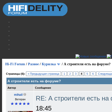
Hi-Fi Forum
/
Разное
/
Курилка
/
А строители есть на форуме?
Страницы (6):
« Предыдущая страница
1
2
3
4
5
6
Следующая
А строители есть на форуме?
Автор
Сообщение
mihail
RE: А строители есть н
Ветеран
18:45