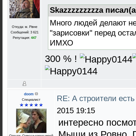
Skazzzzzzzzza писал(а
Много людей делают н
Откуда: м. Рівне
"зарисовки" перед ост
Сообщений: 3 621
Репутация:
447
ИМХО
300 % !
doom
RE: А строители ест
Специалист
2015 19:15
интересно посмот
Мыши из Ровно..
Откуда: Одесса-город герой