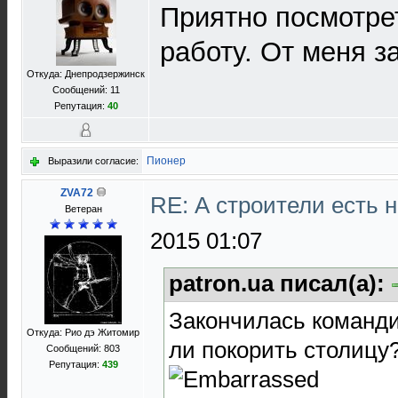
Приятно посмотре
работу. От меня за
Откуда: Днепродзержинск
Сообщений: 11
Репутация:
40
Пионер
Выразили согласие:
ZVA72
RE: А строители есть
Ветеран
2015 01:07
patron.ua писал(а):
Закончилась команди
Откуда: Рио дэ Житомир
ли покорить столицу
Сообщений: 803
Репутация:
439