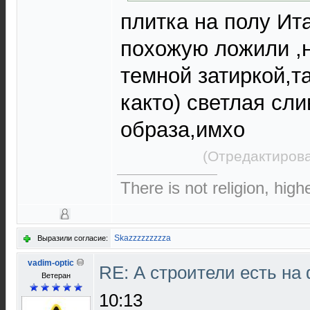
плитка на полу Ита
похожую ложили ,н
темной затиркой,т
както) светлая сли
образа,имхо
(Отредактирова
There is not religion, high
Skazzzzzzzzza
Выразили согласие:
vadim-optic
RE: А строители есть н
Ветеран
10:13