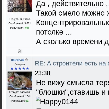
Да , действительно ,
Такой смело можно 
Откуда: м. Рівне
Концентрировальные
Сообщений: 3 621
Репутация:
447
потолке ...
А сколько времени 
patron.ua
RE: А строители есть н
Ветеран
23:38
Не вижу смысла тер
"блошки",ставишь и
Откуда: Харьков
Сообщений: 154
Репутация:
91