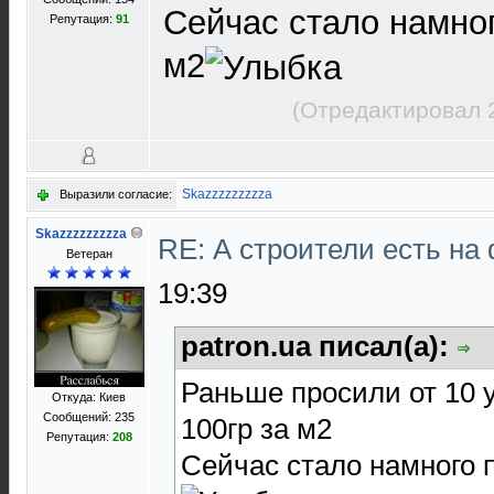
Сейчас стало намног
Репутация:
91
м2
(Отредактировал 
Skazzzzzzzzza
Выразили согласие:
Skazzzzzzzzza
RE: А строители есть н
Ветеран
19:39
patron.ua писал(а):
Раньше просили от 10 у
Откуда: Киев
Сообщений: 235
100гр за м2
Репутация:
208
Сейчас стало намного п