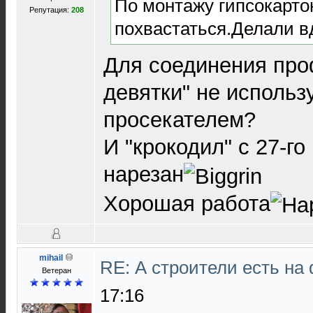
По монтажу гипсокартон
Репутация:
208
похвастаться.Делали в
Для соединения про
девятки" не использ
просекателем?
И "крокодил" с 27-го
нарезан
Хорошая работа
mihail
RE: А строители есть н
Ветеран
17:16