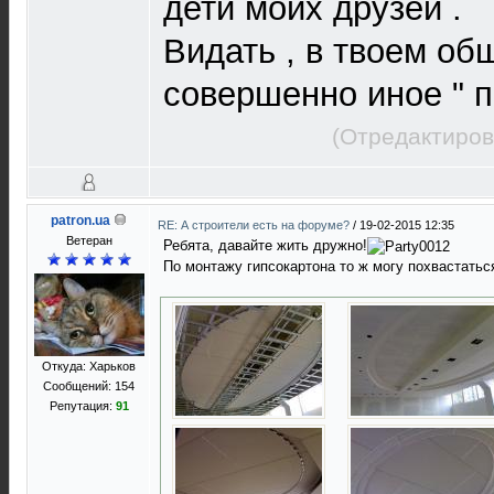
дети моих друзей .
Видать , в твоем об
совершенно иное " п
(Отредактиров
patron.ua
RE: А строители есть на форуме?
/
19-02-2015 12:35
Ветеран
Ребята, давайте жить дружно!
По монтажу гипсокартона то ж могу похвастать
Откуда: Харьков
Сообщений: 154
Репутация:
91