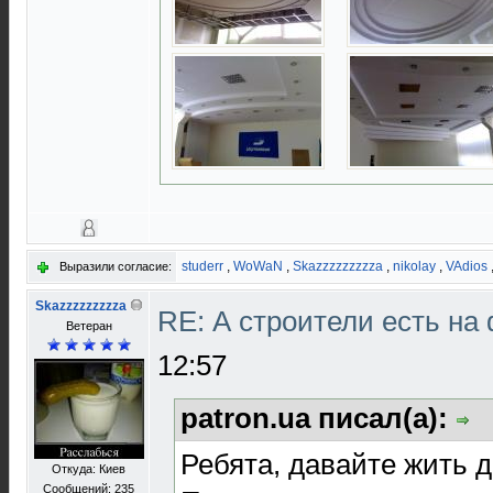
studerr
,
WoWaN
,
Skazzzzzzzzza
,
nikolay
,
VAdios
Выразили согласие:
Skazzzzzzzzza
RE: А строители есть н
Ветеран
12:57
patron.ua писал(а):
Ребята, давайте жить 
Откуда: Киев
Сообщений: 235