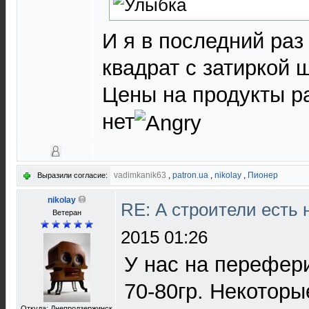
И я в последний раз
квадрат с затиркой 
Цены на продукты ра
нет
vadimkanik63
,
patron.ua
,
nikolay
,
Пионер
Выразили согласие:
nikolay
RE: А строители есть
Ветеран
2015 01:26
У нас на перефер
70-80гр. Некотор
Откуда: Днепродзержинск