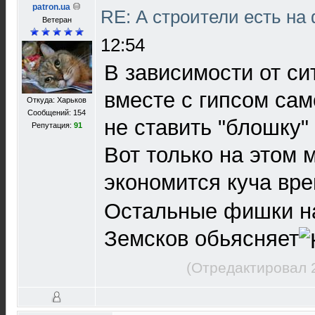
patron.ua
RE: А строители есть н
Ветеран
12:54
В зависимости от с
вместе с гипсом сам
Откуда: Харьков
Сообщений: 154
не ставить "блошку"
Репутация:
91
Вот только на этом
экономится куча вр
Остальные фишки на
Земсков обьясняет
(Отредактировал 