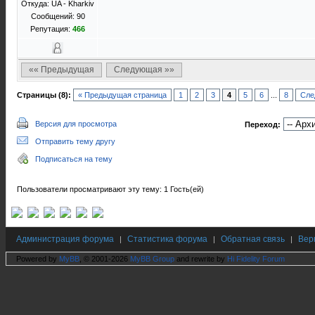
Откуда: UA - Kharkiv
Сообщений: 90
Репутация:
466
«« Предыдущая
Следующая »»
Страницы (8):
« Предыдущая страница
1
2
3
4
5
6
...
8
Сле
Версия для просмотра
Переход:
Отправить тему другу
Подписаться на тему
Пользователи просматривают эту тему: 1 Гость(ей)
Администрация форума
Статистика форума
Обратная связь
Вер
|
|
|
Powered by
MyBB
, © 2001-2026
MyBB Group
and rewrite by
Hi Fidelity Forum