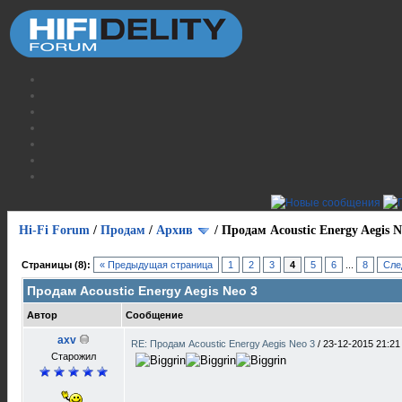
Hi-Fi Forum
/
Продам
/
Архив
/
Продам Acoustic Energy Aegis N
Страницы (8):
« Предыдущая страница
1
2
3
4
5
6
...
8
Сле
Продам Acoustic Energy Aegis Neo 3
Автор
Сообщение
axv
RE: Продам Acoustic Energy Aegis Neo 3
/
23-12-2015 21:21
Старожил