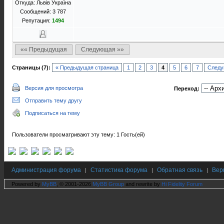
Откуда: Львів Україна
Сообщений: 3 787
Репутация:
1494
«« Предыдущая
Следующая »»
Страницы (7):
« Предыдущая страница
1
2
3
4
5
6
7
Следу
Версия для просмотра
Переход:
Отправить тему другу
Подписаться на тему
Пользователи просматривают эту тему: 1 Гость(ей)
Администрация форума
Статистика форума
Обратная связь
Вер
|
|
|
Powered by
MyBB
, © 2001-2026
MyBB Group
and rewrite by
Hi Fidelity Forum