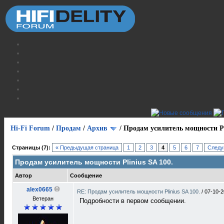
Hi-Fi Forum
/
Продам
/
Архив
/
Продам усилитель мощности Pli
Страницы (7):
« Предыдущая страница
1
2
3
4
5
6
7
Следу
Продам усилитель мощности Plinius SA 100.
Автор
Сообщение
alex0665
RE: Продам усилитель мощности Plinius SA 100.
/
07-10-2
Ветеран
Подробности в первом сообщении.