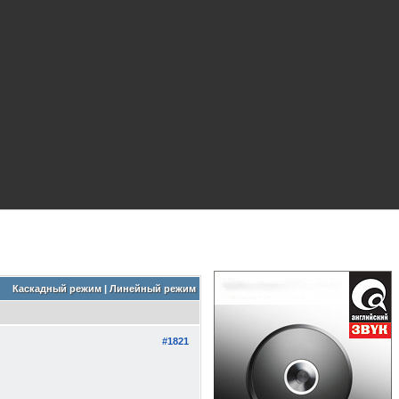
Каскадный режим
|
Линейный режим
#1821