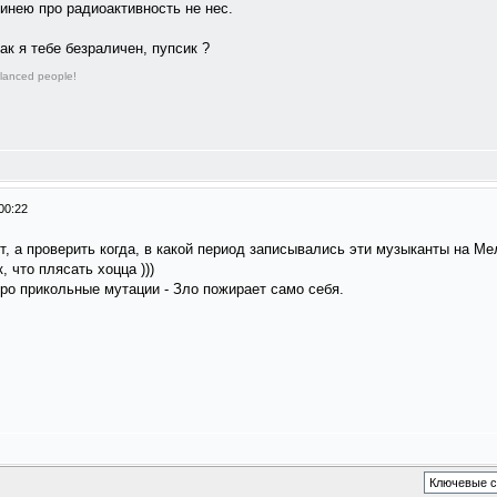
хинею про радиоактивность не нес.
как я тебе безраличен, пупсик ?
lanced people!
00:22
т, а проверить когда, в какой период записывались эти музыканты на Мел
, что плясать хоцца )))
ро прикольные мутации - Зло пожирает само себя.