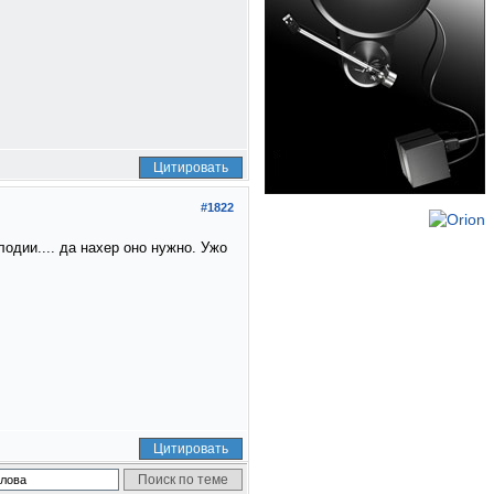
Цитировать
#1822
одии.... да нахер оно нужно. Ужо
Цитировать