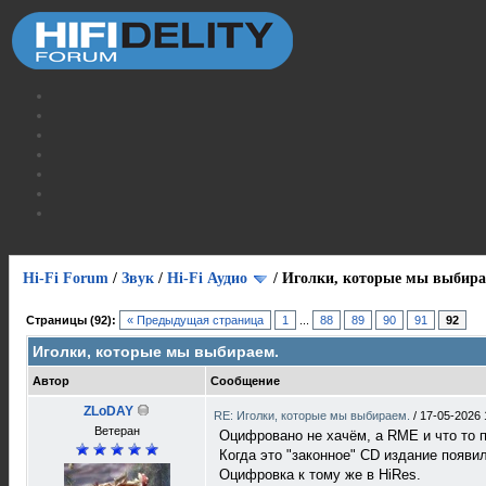
Hi-Fi Forum
/
Звук
/
Hi-Fi Аудио
/
Иголки, которые мы выбира
Страницы (92):
« Предыдущая страница
1
...
88
89
90
91
92
Иголки, которые мы выбираем.
Автор
Сообщение
ZLoDAY
RE: Иголки, которые мы выбираем.
/
17-05-2026 
Ветеран
Оцифровано не хачём, а RME и что то п
Когда это "законное" CD издание появи
Оцифровка к тому же в HiRes.