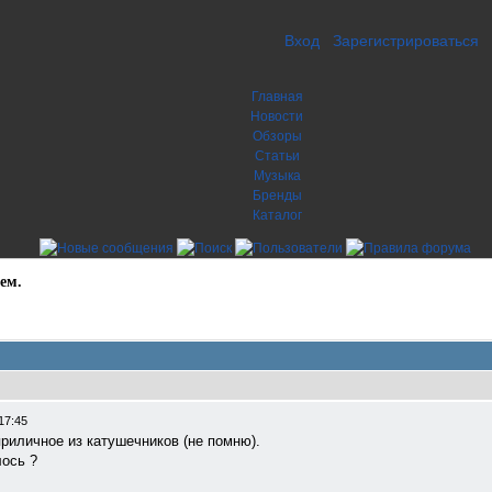
Вход
Зарегистрироваться
Главная
Новости
Обзоры
Статьи
Музыка
Бренды
Каталог
ем.
17:45
риличное из катушечников (не помню).
лось ?