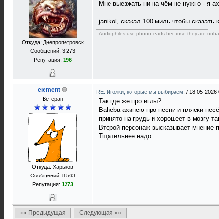
Мне выезжать ни на чём не нужно - я а
janikol, скакал 100 миль чтобы сказать 
Audiophiles use phono leads because they are unba
Откуда: Днепропетровск
Сообщений: 3 273
Репутация:
196
element
RE: Иголки, которые мы выбираем.
/
18-05-2026 
Ветеран
Так где же про иглы?
Baheba aхинею про песни и пляски несё
принято на грудь и хорошеет в мозгу так
Второй персонаж высказывает мнение п
Тщательнее надо.
Откуда: Харьков
Сообщений: 8 563
Репутация:
1273
«« Предыдущая
Следующая »»