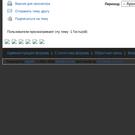
Версия для просмотра
Переход:
Отправить тему другу
Подписаться на тему
Пользователи просматривают эту тему: 1 Гость(ей)
Администрация форума
Статистика форума
Обратная связь
Вер
|
|
|
Powered by
MyBB
, © 2001-2026
MyBB Group
and rewrite by
Hi Fidelity Forum