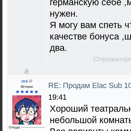
германскую себе ,
нужен.
Я могу вам спеть ч
качестве бонуса ,
два.
(Отредактир
zick
RE: Продам Elac Sub 
Ветеран
19:41
Хороший театраль
небольшой комнат
Откуда: --------------------