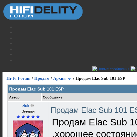
Hi-Fi Forum
/
Продам
/
Архив
/
Продам Elac Sub 101 ESP
Продам Elac Sub 101 ESP
Автор
Сообщение
zick
Продам Elac Sub 101 
Ветеран
Продам Elac Sub 1
,хорошее состояни