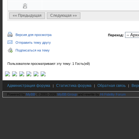
«« Предыдущая
Следующая »»
Версия для просмотра
Переход:
Отправить тему другу
Подписаться на тему
Пользователи просматривают эту тему: 1 Гость(ей)
Администрация форума
Статистика форума
Обратная связь
Вер
|
|
|
Powered by
MyBB
, © 2001-2026
MyBB Group
and rewrite by
Hi Fidelity Forum