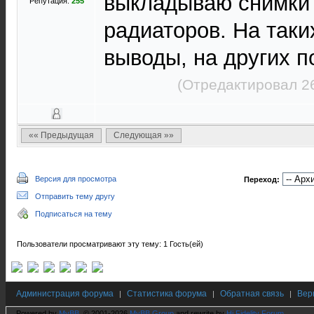
выкладываю снимки 
Репутация:
255
радиаторов. На таки
выводы, на других п
(Отредактировал 2
«« Предыдущая
Следующая »»
Версия для просмотра
Переход:
Отправить тему другу
Подписаться на тему
Пользователи просматривают эту тему: 1 Гость(ей)
Администрация форума
Статистика форума
Обратная связь
Вер
|
|
|
Powered by
MyBB
, © 2001-2026
MyBB Group
and rewrite by
Hi Fidelity Forum