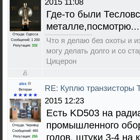
2015 11:08
Где-то были Тесловс
металле,посмотрю...
Откуда: Одесса
Что я делаю без охоты и и
Сообщений: 1 200
Репутация:
332
могу делать долго и со ст
Цицерон
alss
RE: Куплю транзисторы
Ветеран
2015 12:23
Есть KD503 на радиа
промышленного обор
Откуда: Чернівці
Сообщений: 465
годов, штуки 3-4 на
Репутация:
255