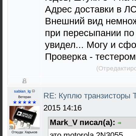
Адрес доставки в ЛС
Внешний вид немно
при пересыпании по 
увидел... Могу и сф
Проверка - тестером
(Отредактиро
sabian_lg
RE: Куплю транзисторы
Ветеран
2015 14:16
Mark_V писал(а):
Откуда: Харьков
это motorola 2N3055