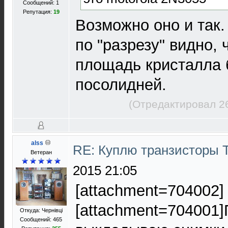
Сообщений: 1
Репутация:
19
Возможно оно и так.
по "разрезу" видно, 
площадь кристалла 
посолидней.
(Отредактировал 2
alss
RE: Куплю транзисторы
Ветеран
2015 21:05
[attachment=704002]
[attachment=704001
Откуда: Чернівці
Сообщений: 465