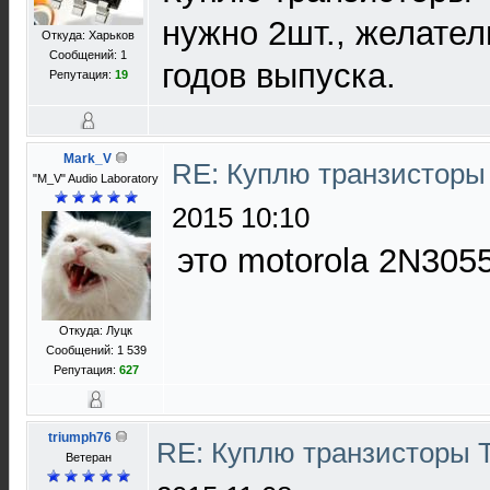
нужно 2шт., желател
Откуда: Харьков
Сообщений: 1
годов выпуска.
Репутация:
19
Mark_V
RE: Куплю транзистор
"M_V" Audio Laboratory
2015 10:10
это motorola 2N305
Откуда: Луцк
Сообщений: 1 539
Репутация:
627
triumph76
RE: Куплю транзисторы
Ветеран