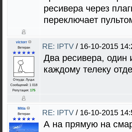
ресивера через плаг
переключает пультом
victorr
RE: IPTV
/
16-10-2015 14:
Ветеран
Два ресивера, один и
каждому телеку отд
Откуда: Луцьк
Сообщений: 1 018
Репутация:
175
Mitia
RE: IPTV
/
16-10-2015 14:
Ветеран
А на прямую на смар