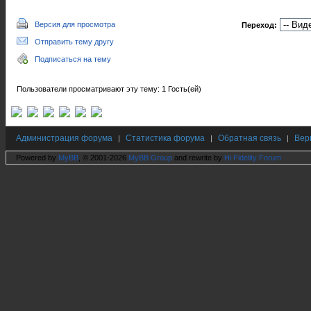
Версия для просмотра
Переход:
Отправить тему другу
Подписаться на тему
Пользователи просматривают эту тему: 1 Гость(ей)
Администрация форума
Статистика форума
Обратная связь
Вер
|
|
|
Powered by
MyBB
, © 2001-2026
MyBB Group
and rewrite by
Hi Fidelity Forum