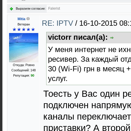
Falerist
Выразили согласие:
Mitia
RE: IPTV
/
16-10-2015 08:
Ветеран
victorr писал(а):
У меня интернет не их
ресивер. За каждый от
Откуда: Ровно
30 (Wi-Fi) грн в месяц 
Сообщений: 148
Репутация:
90
услуг.
Тоесть у Вас один р
подключен напрямую 
каналы переключает
приставки? А второй 