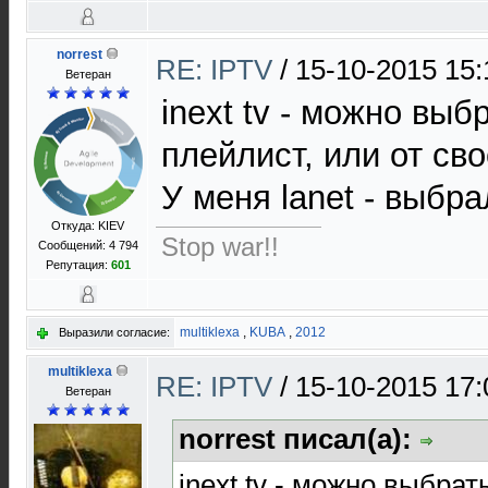
norrest
RE: IPTV
/
15-10-2015 15:
Ветеран
inext tv - можно выб
плейлист, или от св
У меня lanet - выбра
Откуда: KIEV
Stop war!!
Сообщений: 4 794
Репутация:
601
multiklexa
,
KUBA
,
2012
Выразили согласие:
multiklexa
RE: IPTV
/
15-10-2015 17:
Ветеран
norrest писал(а):
inext tv - можно выбра