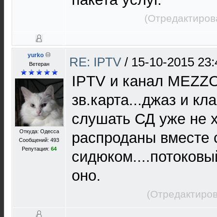
(Отредактиров
yurko
RE: IPTV
/
15-10-2015 23:
Ветеран
IPTV и канал MEZZO
зв.карта...джаз и кл
слушать СД уже не х
Откуда: Одесса
распроданы вместе 
Сообщений: 493
Репутация:
64
сидюком....потоковы
оно.
(Отредактиров