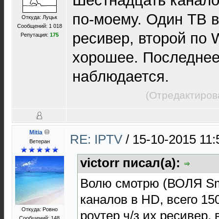
Шестнадцать каналов
по-моему. Один ТВ в
Откуда: Луцьк
Сообщений: 1 018
ресивер, второй по W
Репутация:
175
хорошее. Последнее
наблюдается.
(Отредактиров
Mitia
RE: IPTV
/
15-10-2015 11:
Ветеран
victorr писал(а):
Волю смотрю (ВОЛЯ Sm
каналов в HD, всего 15
Откуда: Ровно
роутер ч/з их ресивер, 
Сообщений: 148