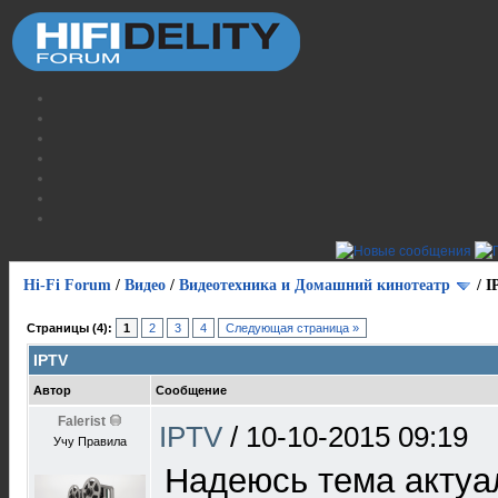
Hi-Fi Forum
/
Видео
/
Видеотехника и Домашний кинотеатр
/
I
Страницы (4):
1
2
3
4
Следующая страница »
IPTV
Автор
Сообщение
Falerist
IPTV
/
10-10-2015 09:19
Учу Правила
Надеюсь тема актуа