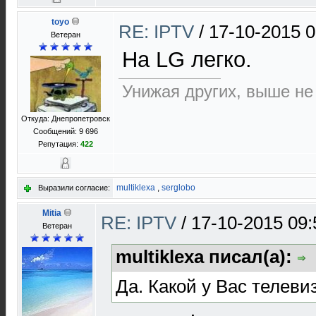
toyo
RE: IPTV
/
17-10-2015 0
Ветеран
На LG легко.
Унижая других, выше не
Откуда: Днепропетровск
Сообщений: 9 696
Репутация:
422
multiklexa
,
serglobo
Выразили согласие:
Mitia
RE: IPTV
/
17-10-2015 09:
Ветеран
multiklexa писал(а):
Да. Какой у Вас телеви