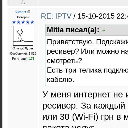
victorr
RE: IPTV
/
15-10-2015 22:
Ветеран
Mitia писал(а):
Приветствую. Подскажи
Откуда: Луцьк
ресивер? Или можно н
Сообщений: 1 018
смотреть?
Репутация:
175
Есть три телика подклю
кабелю.
У меня интернет не 
ресивер. За каждый 
или 30 (Wi-Fi) грн в
пакета услуг.