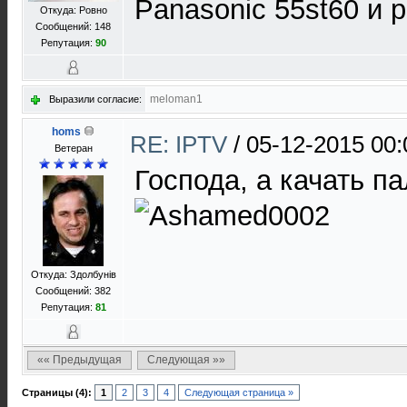
Panasonic 55st60 и p
Откуда: Ровно
Сообщений: 148
Репутация:
90
meloman1
Выразили согласие:
homs
RE: IPTV
/
05-12-2015 00:
Ветеран
Господа, а качать п
Откуда: Здолбунів
Сообщений: 382
Репутация:
81
«« Предыдущая
Следующая »»
Страницы (4):
1
2
3
4
Следующая страница »