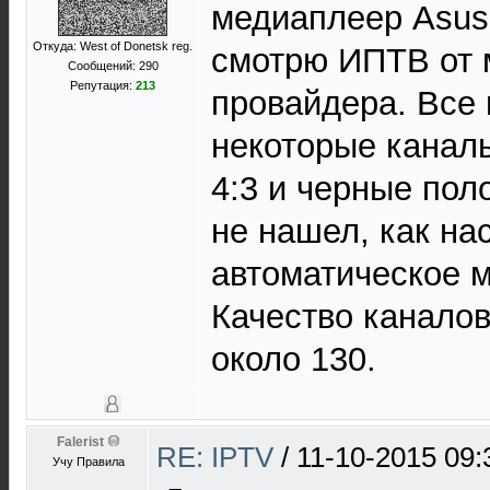
медиаплеер Asus 
Откуда: West of Donetsk reg.
смотрю ИПТВ от 
Сообщений: 290
Репутация:
213
провайдера. Все 
некоторые канал
4:3 и черные пол
не нашел, как на
автоматическое 
Качество каналов
около 130.
Falerist
RE: IPTV
/
11-10-2015 09:
Учу Правила