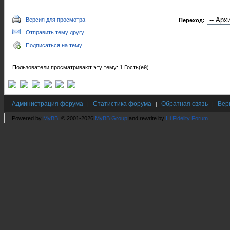
Версия для просмотра
Переход:
Отправить тему другу
Подписаться на тему
Пользователи просматривают эту тему: 1 Гость(ей)
Администрация форума
Статистика форума
Обратная связь
Вер
|
|
|
Powered by
MyBB
, © 2001-2026
MyBB Group
and rewrite by
Hi Fidelity Forum