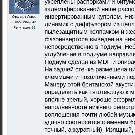
укреплены распорками и битум
задемпфированной нише распо
инвертированным куполом. Ниж
Откуда: г Львов
Сообщений: 42
динамик с диффузором из целл
Репутация:
53
пылезащитным колпачком и жес
фазоинвертора выведен на ниж
непосредственно в подиум. Не
углубление в подиуме направля
Подиум сделан из MDF и опира
На задней стенке размещена н
клеммами и позолоченными пе
Манеру этой британской акуст
определить как тяготеющую к м
вполне зрелый, хорошо оформл
наполненности нижнего регистр
воплощения почти любой музык
удачно соотносится с именем бр
точный, аккуратный). Изящный,