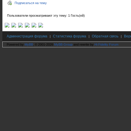
Подписаться на тему
Пользователи просматривают эту тему: 1 Гость(ей)
Администрация форума
Статистика форума
Обратная связь
Вер
|
|
|
Powered by
MyBB
, © 2001-2026
MyBB Group
and rewrite by
Hi Fidelity Forum