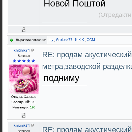
Новой Поштой
(Отредакти
thy
,
Grotesk77
,
K.K.K
,
ССМ
Выразили согласие:
knignik74
RE: продам акустический 
Ветеран
метра,заводской раздел
подниму
Откуда: Харьков
Сообщений: 371
Репутация:
196
knignik74
RE: продам акустический 
Ветеран