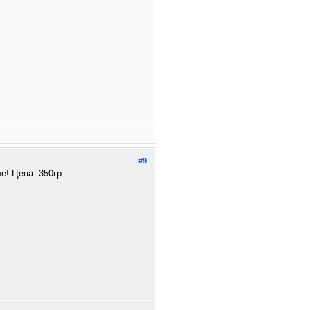
#9
е! Цена: 350гр.