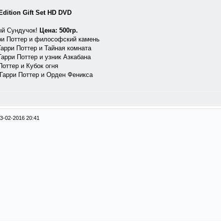
Edition Gift Set HD DVD
ый Сундучок!
Цена: 500гр.
Гарри Поттер и философский камень
-Гарри Поттер и Тайная комната
-Гарри Поттер и узник Азкабана
 Поттер и Кубок огня
ix-Гарри Поттер и Орден Феникса
3-02-2016 20:41