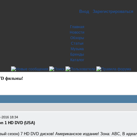
Вход
Зарегистрироваться
Главная
Новости
Обзоры
Статьи
Музыка
Бренды
Каталог
VD фильмы!
-2016 18:34
on 1 HD DVD (USА)
вый сезон) 7 HD DVD дисков! Американское издание! Зона: АВС, В идеал