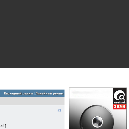
Каскадный режим
|
Линейный режим
#1
е! [