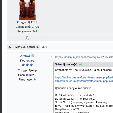
Откуда: ДНЕПР
Сообщений: 1 706
Репутация:
742
vl27
Выразили согласие:
Arrowz
RE: Отдам/приму в дар безвозмездно
/
12-05-20
Постоялец
Svirepij писал(а):
Отправлю от 1 до 10 дисков (на ваш выбор
Откуда: Днепр
Сообщений: 6
https://hi-fi-forum.net/forum/attachment.php?a
Репутация:
0
https://hi-fi-forum.net/forum/attachment.php?a
Добавлю следующие диски:
DJ Skydreamer - The Best Vol.1
DJ Skydreamer - The Best Vol.2
Sax & Sex 2 (сборник, издание Hoolahup)
Enya - Paint the sky with Stars (The Best of En
Deep Forest - WES
Deep Forest - III Comparsa