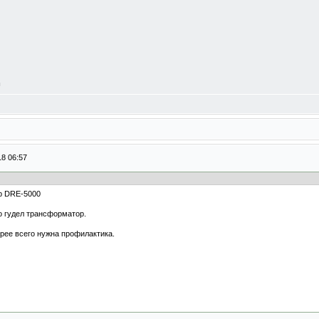
л
18 06:57
р DRE-5000
о гудел трансформатор.
орее всего нужна профилактика.