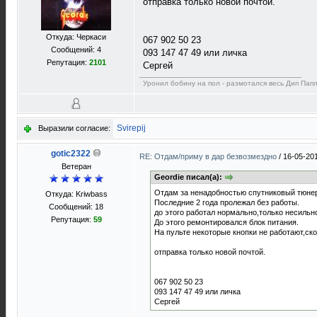
отправка только новой почтой.
Откуда: Черкаси
067 902 50 23
Сообщений: 4
093 147 47 49 или личка
Репутация:
2101
Сергей
Уронил бобину на пол - размотался весь Дип Пап
Svirepij
Выразили согласие:
gotic2322
RE: Отдам/приму в дар безвозмездно
/
16-05-20
Ветеран
Geordie писал(а):
Отдам за ненадобностью спутниковый тюне
Откуда: Kriwbass
Последние 2 года пролежал без работы.
Сообщений: 18
до этого работал нормально,только несильн
Репутация:
59
До этого ремонтировался блок питания.
На пульте некоторые кнопки не работают,ск
отправка только новой почтой.
067 902 50 23
093 147 47 49 или личка
Сергей