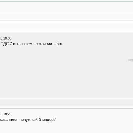
18 10:38
 ТДС-7 в хорошем состоянии . фот
(От
18 18:29
о завалялся ненужный блендер?