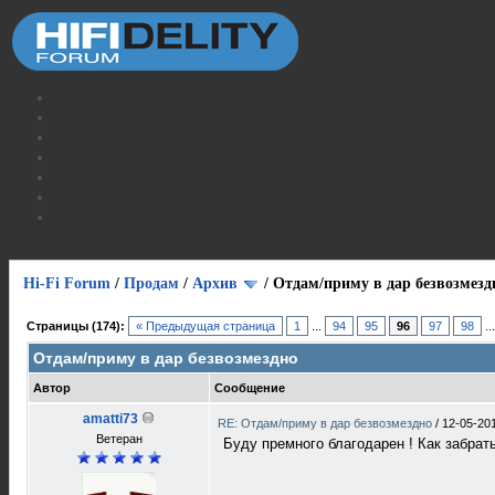
Hi-Fi Forum
/
Продам
/
Архив
/
Отдам/приму в дар безвозмезд
Страницы (174):
« Предыдущая страница
1
...
94
95
96
97
98
..
Отдам/приму в дар безвозмездно
Автор
Сообщение
amatti73
RE: Отдам/приму в дар безвозмездно
/
12-05-20
Ветеран
Буду премного благодарен ! Как забрат