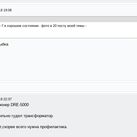
18 19:08
7 в хорошем состоянии . фото в 20 посту моей темы -
18 22:37
тюнер DRE-5000
.
сильно гудел трансформатор.
т,скорее всего нужна профилактика.