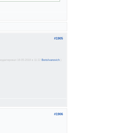
#1905
редактировал 16-05-2018 в 11:22
BorisIvanovich
.)
#1906