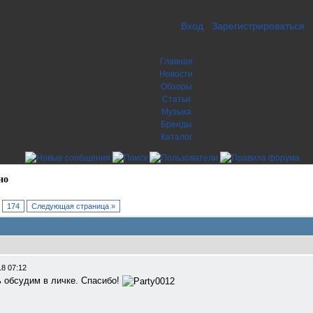
Вход
Зарегистрироваться
Главная
Новости
Обзоры
Статьи
Музыка
Бренды
Каталог
но
.
174
Следующая страница »
18 07:12
ь обсудим в личке. Спасибо!