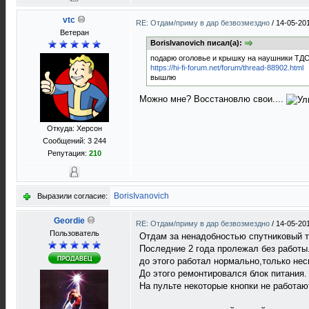
vtc
RE: Отдам/приму в дар безвозмездно
/
14-05-20
Ветеран
BorisIvanovich писал(а):
подарю оголовье и крышку на наушники ТДС-
https://hi-fi-forum.net/forum/thread-88902.html
вышлю
Можно мне? Восстановлю свои....
Откуда: Херсон
Сообщений: 3 244
Репутация:
210
BorisIvanovich
Выразили согласие:
Geordie
RE: Отдам/приму в дар безвозмездно
/
14-05-20
Пользователь
Отдам за ненадобностью спутниковый 
Последние 2 года пролежал без работы
до этого работал нормально,только не
До этого ремонтировался блок питания.
На пульте некоторые кнопки не работаю