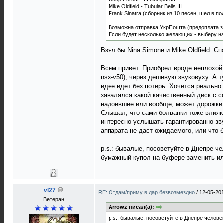
Mike Oldfield - Tubular Bells III
Frank Sinatra (сборник из 10 песен, шел в п
Возможна отправка УкрПошта (предоплата за 
Если будет несколько желающих - выберу н
Взял бы Nina Simone и Mike Oldfield. Сп
Всем привет. Приобрел вроде неплохой п
nsx-v50), через дешевую звуковуху. А т
идее идет без потерь. Хочется реально 
завалялся какой качественный диск с с
надоевшее или вообще, может дорожки с
Слышал, что сами болванки тоже влияют
интересно услышать гарантированно звуч
аппарата не даст ожидаемого, или что б
p.s.: бывалые, посоветуйте в Днепре ч
бумажный купол на буфере заменить или
vl27
RE: Отдам/приму в дар безвозмездно
/
12-05-201
Ветеран
Arrowz писал(а):
p.s.: бывалые, посоветуйте в Днепре челове