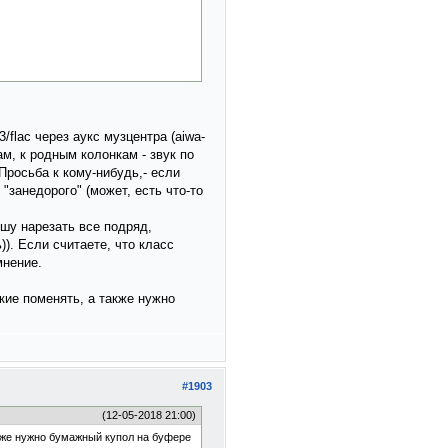
/flac через аукс музцентра (aiwa-
ам, к родным колонкам - звук по
 Просьба к кому-нибудь,- если
"занедорого" (может, есть что-то
шу нарезать все подряд,
)). Если считаете, что класс
мнение.
кие поменять, а также нужно
#1903
(12-05-2018 21:00)
акже нужно бумажный купол на буфере