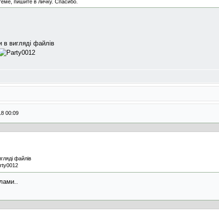
теме, пишите в личку. Спасибо.
и в вигляді файлів
18 00:09
игляді файлів
лами..