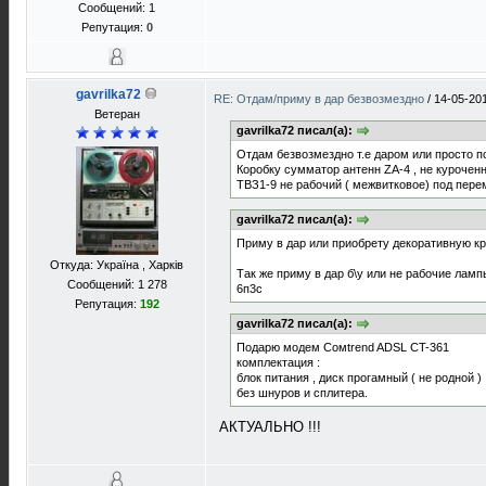
Сообщений: 1
Репутация:
0
gavrilka72
RE: Отдам/приму в дар безвозмездно
/
14-05-20
Ветеран
gavrilka72 писал(а):
Отдам безвозмездно т.е даром или просто по
Коробку сумматор антенн ZA-4 , не куроченн
ТВЗ1-9 не рабочий ( межвитковое) под пере
gavrilka72 писал(а):
Приму в дар или приобрету декоративную кр
Откуда: Україна , Харків
Так же приму в дар б\у или не рабочие лам
Сообщений: 1 278
6п3с
Репутация:
192
gavrilka72 писал(а):
Подарю модем Сомtrend ADSL CT-361
комплектация :
блок питания , диск прогамный ( не родной )
без шнуров и сплитера.
АКТУАЛЬНО !!!