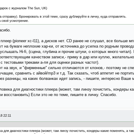
одарок с журналом The Sun, UK)
отправку). Бронировать в этой теме, сразу дублируйте в личку, куда отправлять.
а своё усмотрение.
асибо.
леер (pioneer xc-l11), а дисков нет. CD ранее не слушал, все больше мп3
ут на бумаге неплохие хар-ки, от источника до усилка по родным провод
услышать Hi-fi, (сцена, глубина и прочие штуки, о которых много читал).
оответствующим качеством записи,- приму в дар или куплю, желательно 
 тестовыми треками а-ля для оценки разных частот).
 на звук, и "фирменные" сильно отличаются от клонов,- поэтому не спе
ащее, сравнить с айвой/mp3 и т.д. Так сказать, чтоб аппетит не портить
ез разницы, на каких болванках идет запись, - пишите, интересно Ваше 
еловека для диагностики плеера (может, там линзу почистить, кондеры ка
 восстановить) Если это не по теме, пишите в личку. Спасибо.
8 22:11
ка для диагностики плеера (может, там линзу почистить, кондеры какие поменять, а т