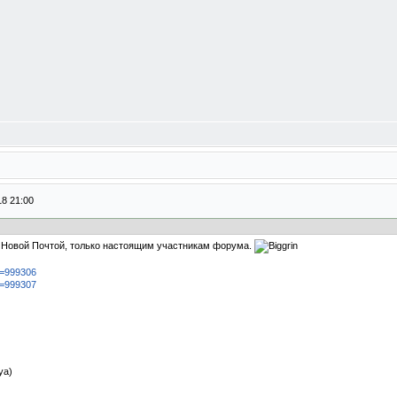
18 21:00
), Новой Почтой, только настоящим участникам форума.
id=999306
id=999307
ya)