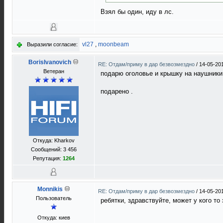
Взял бы один, иду в лс.
vl27
,
moonbeam
Выразили согласие:
BorisIvanovich
RE: Отдам/приму в дар безвозмездно
/
14-05-20
Ветеран
подарю оголовье и крышку на наушники
подарено .
Откуда: Kharkov
Сообщений: 3 456
Репутация:
1264
Monnikis
RE: Отдам/приму в дар безвозмездно
/
14-05-20
Пользователь
ребятки, здравствуйте, может у кого т
Откуда: киев