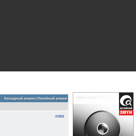
Каскадный режим
|
Линейный режим
#1901