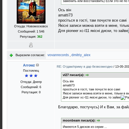
заменить или восстановить) Если это не по 
Ось він
amatti73
просіться в гості, там почуєте все самі
Якісні записи можна взяти в мене, тільк
Откуда: Новомосковск
Для pioneer xc-l11 якісні диски, то зайве
Сообщений: 1 546
Репутация:
362
vovanrecords
,
dmitriy_alex
Выразили согласие:
Arrowz
RE: Отдам/приму в дар безвозмездно
/
13-05-20
Постоялец
vl27 писал(а):
Ось він
Откуда: Днепр
amatti73
Сообщений: 6
просіться в гості, там почуєте все самі
Репутация:
0
Якісні записи можна взяти в мене, тільки в в
Для pioneer xc-l11 якісні диски, то зайве
Благодарю, постучусь) И к Вам, за фай
moonbeam писал(а):
Имеются 5 дисков из серии ...