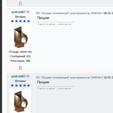
android67
RE: Продам понижающий трансформатор SIMRAN
/
06-01-
Ветеран
Продам
У всего в мире – своя песня
Откуда: stone city
Сообщений: 911
Репутация:
396
android67
RE: Продам понижающий трансформатор SIMRAN
/
15-01-
Ветеран
Продам
У всего в мире – своя песня