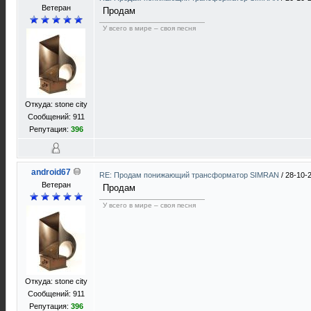
Ветеран
Продам
У всего в мире – своя песня
Откуда: stone city
Сообщений: 911
Репутация:
396
android67
RE: Продам понижающий трансформатор SIMRAN
/
28-10-
Ветеран
Продам
У всего в мире – своя песня
Откуда: stone city
Сообщений: 911
Репутация:
396