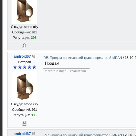
Откуда: stone city
Сообщений: 911
Репутация:
396
android67
RE: Продам понижающий трансформатор SIMRAN
/
13-10-
Ветеран
Продам
У всего в мире – своя песня
Откуда: stone city
Сообщений: 911
Репутация:
396
android67
RE: Продам понижающий трансформатор SIMRAN
/
20-10-