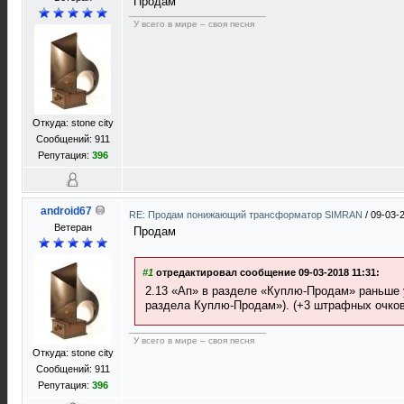
Продам
У всего в мире – своя песня
Откуда: stone city
Сообщений: 911
Репутация:
396
android67
RE: Продам понижающий трансформатор SIMRAN
/
09-03-
Ветеран
Продам
#1
отредактировал сообщение 09-03-2018 11:31:
2.13 «Ап» в разделе «Куплю-Продам» раньше 
раздела Куплю-Продам»). (+3 штрафных очков
У всего в мире – своя песня
Откуда: stone city
Сообщений: 911
Репутация:
396