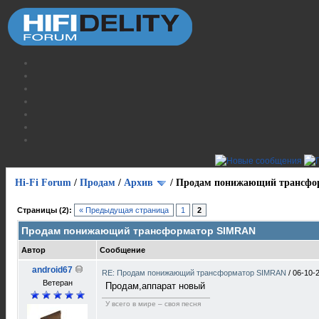
Hi-Fi Forum
/
Продам
/
Архив
/
Продам понижающий трансфо
Страницы (2):
« Предыдущая страница
1
2
Продам понижающий трансформатор SIMRAN
Автор
Сообщение
android67
RE: Продам понижающий трансформатор SIMRAN
/
06-10-
Ветеран
Продам,аппарат новый
У всего в мире – своя песня