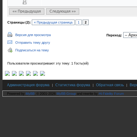
«« Предыдущая
Следующая »»
Страницы (2):
« Предыдущая страница
1
2
Версия для просмотра
Переход:
Отправить тему другу
Подписаться на тему
Пользователи просматривают эту тему: 1 Гость(ей)
Администрация форума
Статистика форума
Обратная связь
Вер
|
|
|
Powered by
MyBB
, © 2001-2026
MyBB Group
and rewrite by
Hi Fidelity Forum