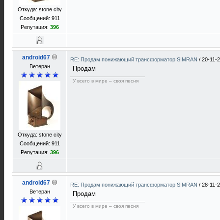
Откуда: stone city
Сообщений: 911
Репутация:
396
android67
RE: Продам понижающий трансформатор SIMRAN
/
20-11-
Ветеран
Продам
У всего в мире – своя песня
Откуда: stone city
Сообщений: 911
Репутация:
396
android67
RE: Продам понижающий трансформатор SIMRAN
/
28-11-
Ветеран
Продам
У всего в мире – своя песня