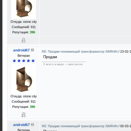
Откуда: stone city
Сообщений: 911
Репутация:
396
android67
RE: Продам понижающий трансформатор SIMRAN
/
23-02-
Ветеран
Продам
У всего в мире – своя песня
Откуда: stone city
Сообщений: 911
Репутация:
396
android67
RE: Продам понижающий трансформатор SIMRAN
/
05-03-
Ветеран