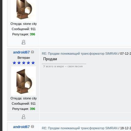
Откуда: stone city
Сообщений: 911
Репутация:
396
android67
RE: Продам понижающий трансформатор SIMRAN
/
07-12-
Ветеран
Продам
У всего в мире – своя песня
Откуда: stone city
Сообщений: 911
Репутация:
396
android67
RE: Продам понижающий трансформатор SIMRAN
/
18-12-