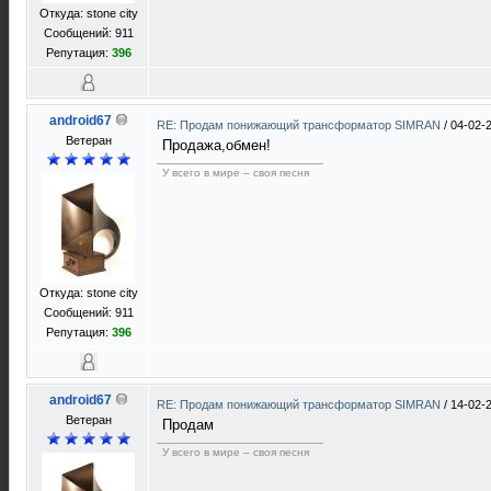
Откуда: stone city
Сообщений: 911
Репутация:
396
android67
RE: Продам понижающий трансформатор SIMRAN
/
04-02-
Ветеран
Продажа,обмен!
У всего в мире – своя песня
Откуда: stone city
Сообщений: 911
Репутация:
396
android67
RE: Продам понижающий трансформатор SIMRAN
/
14-02-
Ветеран
Продам
У всего в мире – своя песня