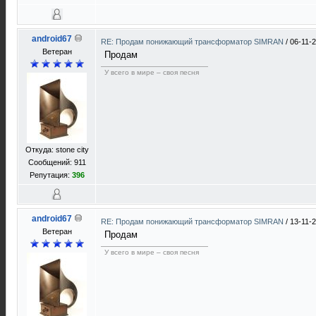
android67
RE: Продам понижающий трансформатор SIMRAN
/
06-11-
Ветеран
Продам
У всего в мире – своя песня
Откуда: stone city
Сообщений: 911
Репутация:
396
android67
RE: Продам понижающий трансформатор SIMRAN
/
13-11-
Ветеран
Продам
У всего в мире – своя песня