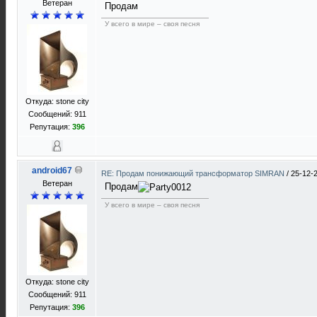
Ветеран
Продам
У всего в мире – своя песня
Откуда: stone city
Сообщений: 911
Репутация:
396
android67
RE: Продам понижающий трансформатор SIMRAN
/
25-12-
Ветеран
Продам
У всего в мире – своя песня
Откуда: stone city
Сообщений: 911
Репутация:
396