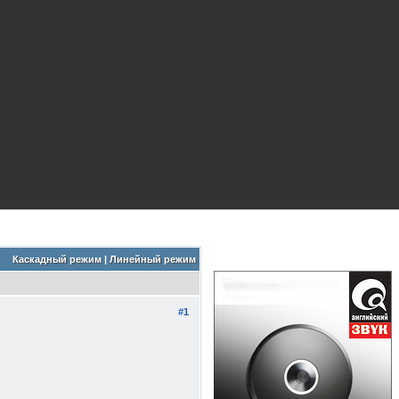
Каскадный режим
|
Линейный режим
#1