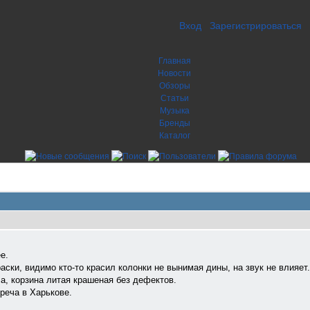
Вход
Зарегистрироваться
Главная
Новости
Обзоры
Статьи
Музыка
Бренды
Каталог
е.
аски, видимо кто-то красил колонки не вынимая дины, на звук не влияет.
а, корзина литая крашеная без дефектов.
треча в Харькове.