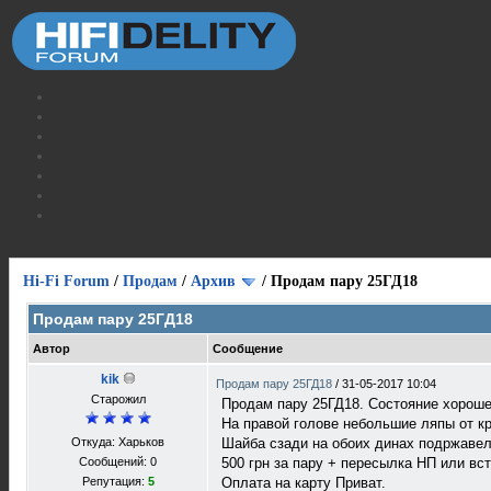
Hi-Fi Forum
/
Продам
/
Архив
/
Продам пару 25ГД18
Продам пару 25ГД18
Автор
Сообщение
kik
Продам пару 25ГД18
/
31-05-2017 10:04
Старожил
Продам пару 25ГД18. Состояние хороше
На правой голове небольшие ляпы от кр
Откуда: Харьков
Шайба сзади на обоих динах подржавел
Сообщений: 0
500 грн за пару + пересылка НП или вс
Репутация:
5
Оплата на карту Приват.