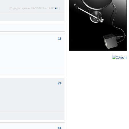
(Отредактировал 25-02-2018 в 14:00
#1
.)
#2
#3
#4