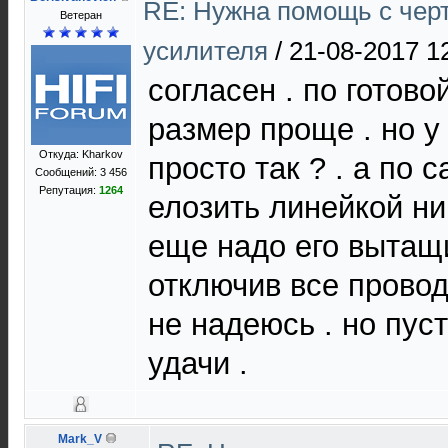
RE: Нужна помощь с чер
Ветеран
усилителя
/
21-08-2017 1
согласен . по готов
размер проще . но у
Откуда: Kharkov
просто так ? . а по
Сообщений: 3 456
Репутация:
1264
елозить линейкой ник
еще надо его вытащи
отключив все провод
не надеюсь . но пуст
удачи .
Mark_V