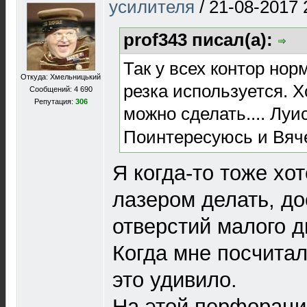
усилителя
/
21-08-2017 
prof343 писал(а):
Так у всех контор но
Откуда: Хмельницький
резка используется. Х
Сообщений: 4 690
Репутация:
306
можно сделать.... Лу
Поинтересуюсь и Вяч
Я когда-то тоже х
лазером делать, до
отверстий малого д
Когда мне посчитал
это удивило.
На этой перфораци