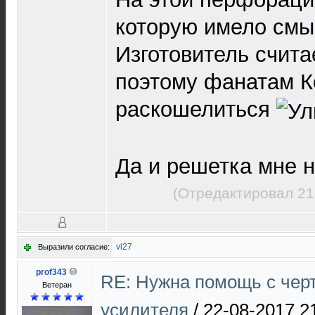
которую имело смы
Изготовитель счит
поэтому фанатам К
раскошелиться
Да и решетка мне 
(Отредактировал 21
vl27
Выразили согласие:
prof343
RE: Нужна помощь с чер
Ветеран
усилителя
/
22-08-2017 2