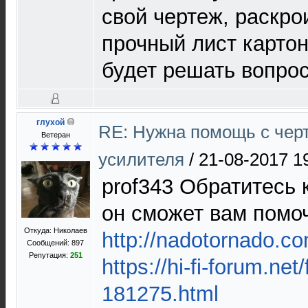
свой чертеж, раскро
прочный лист картон
будет решать вопрос
глухой
RE: Нужна помощь с чер
Ветеран
усилителя
/
21-08-2017 1
prof343 Обратитесь
он сможет вам помо
Откуда: Николаев
http://nadotornado.c
Сообщений: 897
Репутация:
251
https://hi-fi-forum.net
181275.html