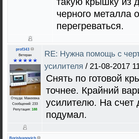
такую крышку из 
черного металла о
перегреваться.
prof343
RE: Нужна помощь с чер
Ветеран
усилителя
/
21-08-2017 1
Снять по готовой к
точнее. Крайний вар
Откуда: Макеевка
усилителю. На счет 
Сообщений: 233
Репутация:
188
подумал.
BorisIvanovich