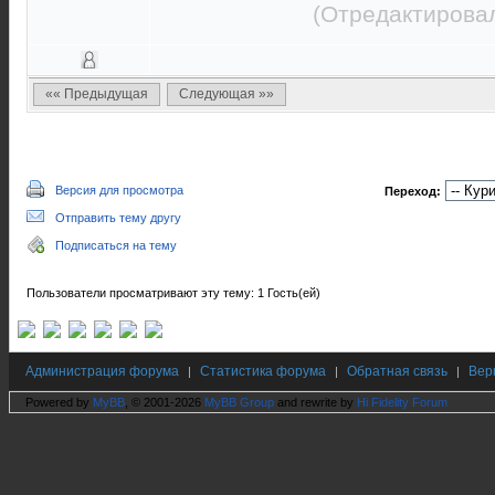
(Отредактировал
«« Предыдущая
Следующая »»
Версия для просмотра
Переход:
Отправить тему другу
Подписаться на тему
Пользователи просматривают эту тему: 1 Гость(ей)
Администрация форума
Статистика форума
Обратная связь
Вер
|
|
|
Powered by
MyBB
, © 2001-2026
MyBB Group
and rewrite by
Hi Fidelity Forum