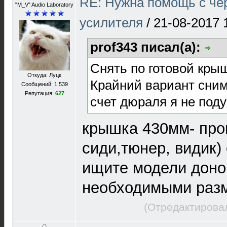
RE: Нужна помощь с че
"M_V" Audio Laboratory
усилителя
/
21-08-2017 
prof343 писал(а):
Снять по готовой кры
Откуда: Луцк
Крайний вариант сним
Сообщений: 1 539
Репутация:
627
счет дюраля я не под
крышка 430мм- про
сиди,тюнер, видик)
ищите модели доно
необходимыми раз
(Отредактировал