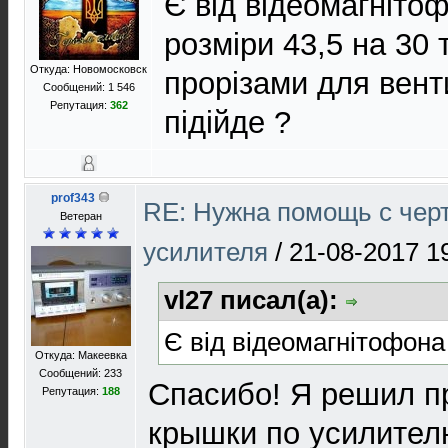
Є від відеомагніто
розміри 43,5 на 30 
Откуда: Новомосковск
прорізами для вент
Сообщений: 1 546
Репутация:
362
підійде ?
prof343
RE: Нужна помощь с чер
Ветеран
усилителя
/
21-08-2017 1
vl27 писал(а):
Є від відеомагнітофона
Откуда: Макеевка
Сообщений: 233
Спасибо! Я решил п
Репутация:
188
крышки по усилител