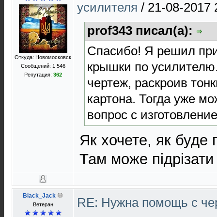
усилителя
/
21-08-2017 
prof343 писал(а):
Спасибо! Я решил пр
Откуда: Новомосковск
крышки по усилителю.
Сообщений: 1 546
Репутация:
362
чертеж, раскроив тонк
картона. Тогда уже м
вопрос с изготовлени
Як хочете, як буде 
Там може підрізати
Black_Jack
RE: Нужна помощь с ч
Ветеран