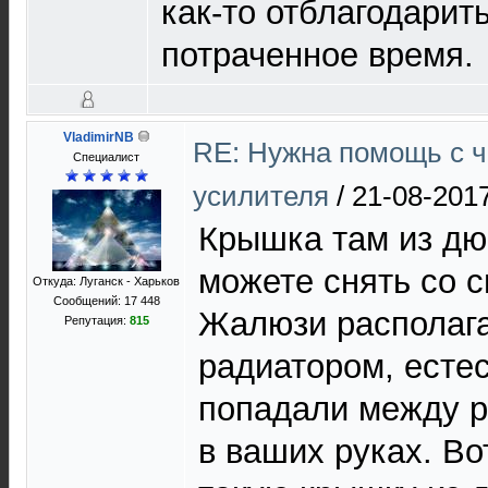
как-то отблагодарит
потраченное время.
VladimirNB
RE: Нужна помощь с 
Специалист
усилителя
/
21-08-2017
Крышка там из дю
можете снять со с
Откуда: Луганск - Харьков
Сообщений: 17 448
Жалюзи располага
Репутация:
815
радиатором, есте
попадали между р
в ваших руках. Во