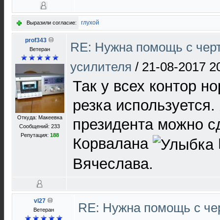
глухой
Выразили согласие:
prof343
RE: Нужна помощь с чер
Ветеран
усилителя
/
21-08-2017 2
Так у всех контор н
резка используется.
Откуда: Макеевка
президента можно сд
Сообщений: 233
Репутация:
188
Корвалана
Вячеслава.
vl27
RE: Нужна помощь с ч
Ветеран