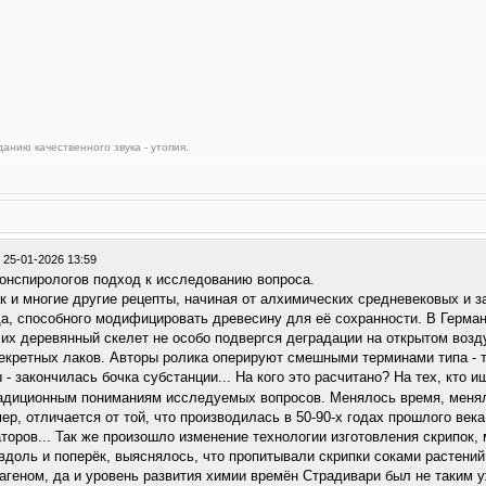
анию качественного звука - утопия.
/
25-01-2026 13:59
онспирологов подход к исследованию вопроса.
ак и многие другие рецепты, начиная от алхимических средневековых и 
уда, способного модифицировать древесину для её сохранности. В Герма
 их деревянный скелет не особо подвергся деградации на открытом воз
секретных лаков. Авторы ролика оперируют смешными терминами типа - 
- закончилась бочка субстанции... На кого это расчитано? На тех, кто 
радиционным пониманиям исследуемых вопросов. Менялось время, менял
ер, отличается от той, что производилась в 50-90-х годах прошлого века
оров... Так же произошло изменение технологии изготовления скрипок,
вдоль и поперёк, выяснялось, что пропитывали скрипки соками растений
геном, да и уровень развития химии времён Страдивари был не таким 