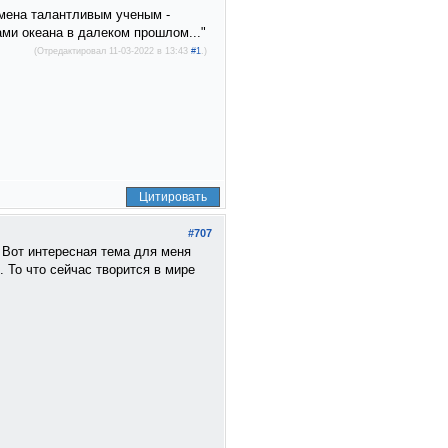
емена талантливым ученым -
ми океана в далеком прошлом..."
(Отредактировал 11-03-2022 в 13:43
#1
.)
Цитировать
#707
 Вот интересная тема для меня
 То что сейчас творится в мире