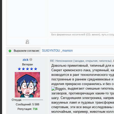
Без фирменных носителей (CD, винил), путь к созд
SUIGYNTOU
,
mamon
Выразили согласие:
zick
RE: Непознанное (загадки, открытия, гипотезы).
Ветеран
Довольно примитивный, типичный для к
Секрет кремонского лака, утерянный, к
возводится в ранг технологического ч
построенные в раннем средневековье и
изделия прекрасно сохранились и без 
, выдвигают смешные гипотезы 
заговоров, противоречащих каким-то т
шагу. Сегодняшняя электроника, наприм
Откуда: --------------------
вакуумных ламп и пудовых трансформат
Сообщений: 5 588
спиртовым, эти все вещи исследованы 
Репутация:
716
молочайным, например, животным колла