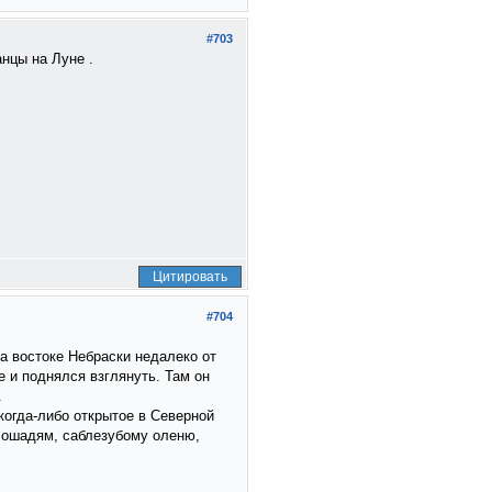
#703
нцы на Луне .
Цитировать
#704
а востоке Небраски недалеко от
е и поднялся взглянуть. Там он
.
когда‑либо открытое в Северной
лошадям, саблезубому оленю,