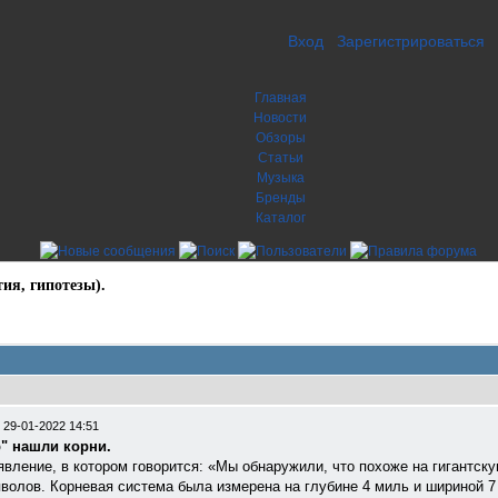
Вход
Зарегистрироваться
Главная
Новости
Обзоры
Статьи
Музыка
Бренды
Каталог
ия, гипотезы).
/
29-01-2022 14:51
р" нашли корни.
аявление, в котором говорится: «Мы обнаружили, что похоже на гигантск
олов. Корневая система была измерена на глубине 4 миль и шириной 7