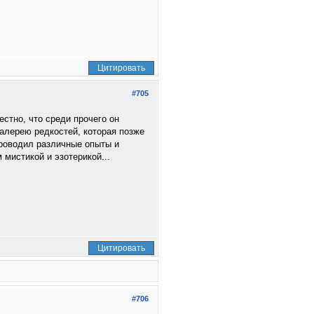
Цитировать
#705
стно, что среди прочего он
галерею редкостей, которая позже
роводил различные опыты и
 мистикой и эзотерикой...
Цитировать
#706