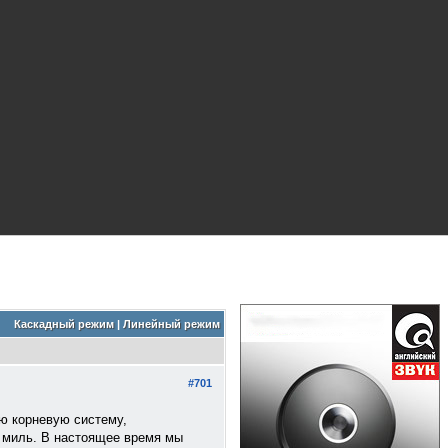
Каскадный режим
|
Линейный режим
#701
ую корневую систему,
 миль. В настоящее время мы