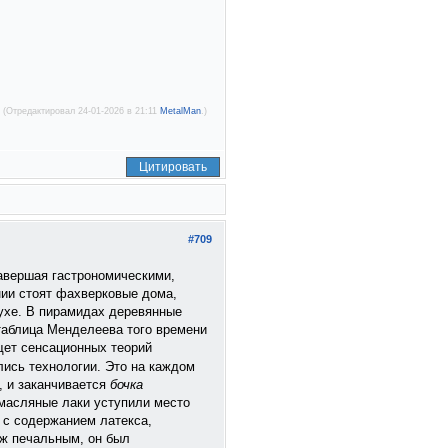
(Отредактировал 24-01-2026 в 21:11
MetalMan
.)
Цитировать
#709
завершая гастрономическими,
нии стоят фахверковые дома,
духе. В пирамидах деревянные
таблица Менделеева того времени
ищет сенсационных теорий
ись технологии. Это на каждом
, и заканчивается
бочка
 масляные лаки уступили место
 с содержанием латекса,
уж печальным, он был