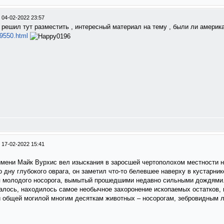
/
04-02-2022 23:57
 решил тут разместить , интересный материал на тему , были ли америка
89550.html
/
17-02-2022 15:41
 имени Майк Вурхис вел изыскания в заросшей чертополохом местности н
 дну глубокого оврага, он заметил что‑то белевшее наверху в кустарник
п молодого носорога, вымытый прошедшими недавно сильными дождями
азалось, находилось самое необычное захоронение ископаемых остатков, 
 общей могилой многим десяткам животных – носорогам, зебровидным 