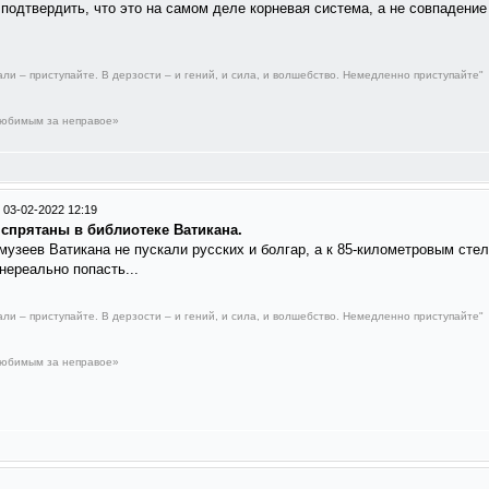
подтвердить, что это на самом деле корневая система, а не совпадение 
али – приступайте. В дерзости – и гений, и сила, и волшебство. Немедленно приступайте"
любимым за неправое»
/
03-02-2022 12:19
 спрятаны в библиотеке Ватикана.
 музеев Ватикана не пускали русских и болгар, а к 85-километровым ст
нереально попасть...
али – приступайте. В дерзости – и гений, и сила, и волшебство. Немедленно приступайте"
любимым за неправое»