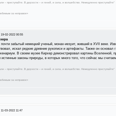
али – приступайте. В дерзости – и гений, и сила, и волшебство. Немедленно приступайте"
любимым за неправое»
/
19-02-2022 00:55
рхера
очти забытый немецкий ученый, монах-иезуит, живший в XVII веке. Изве
вовал, искал редкие древние рукописи и артефакты. Также он основал 
хенариум. В своем музее Кирхер демонстрировал картины Вселенной, п
 истинные законы природы, в которых много того, что сейчас мы считаем
али – приступайте. В дерзости – и гений, и сила, и волшебство. Немедленно приступайте"
любимым за неправое»
/
11-03-2022 11:47