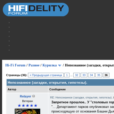
Hi-Fi Forum
/
Разное
/
Курилка
/
Непознанное (загадки, открыт
Страницы (36):
« Предыдущая страница
1
...
32
33
34
35
36
Непознанное (загадки, открытия, гипотезы).
Автор
Сообщение
Relayer
RE: Непознанное (загадки, открытия, гипотезы).
Ветеран
Запретное прошлое.. У "столовых го
"... Департамент парков опубликовал з
происходящую от основания Башни Дьяв