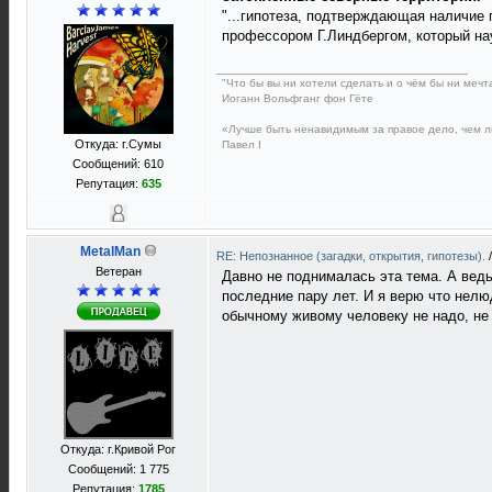
"...гипотеза, подтверждающая наличие
профессором Г.Линдбергом, который на
"Что бы вы ни хотели сделать и о чём бы ни мечт
Иоганн Вольфганг фон Гёте
«Лучше быть ненавидимым за правое дело, чем 
Откуда: г.Сумы
Павел I
Сообщений: 610
Репутация:
635
MetalMan
RE: Непознанное (загадки, открытия, гипотезы).
Ветеран
Давно не поднималась эта тема. А вед
последние пару лет. И я верю что нелю
обычному живому человеку не надо, н
Откуда: г.Кривой Рог
Сообщений: 1 775
Репутация:
1785