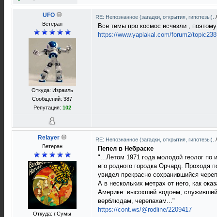
UFO
RE: Непознанное (загадки, открытия, гипотезы).
Ветеран
Все темы про космос исчезли , поэтому
https://www.yaplakal.com/forum2/topic23
Откуда: Израиль
Сообщений: 387
Репутация:
102
Relayer
RE: Непознанное (загадки, открытия, гипотезы).
Ветеран
Пепел в Небраске
"...Летом 1971 года молодой геолог по
его родного городка Орчард. Проходя по
увидел прекрасно сохранившийся чере
А в нескольких метрах от него, как ок
Америке: высохший водоем, служивший
верблюдам, черепахам..."
https://cont.ws/@rodline/2209417
Откуда: г.Сумы