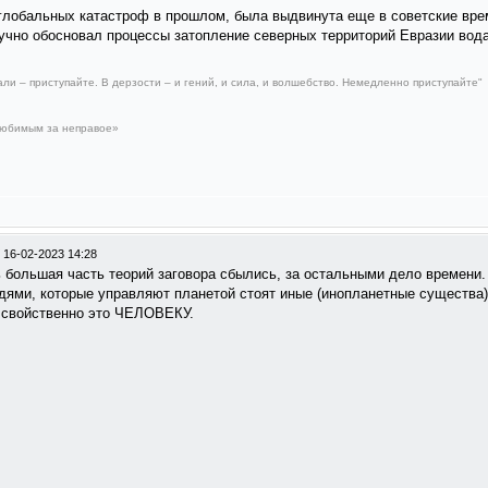
 глобальных катастроф в прошлом, была выдвинута еще в советские вр
учно обосновал процессы затопление северных территорий Евразии вода
али – приступайте. В дерзости – и гений, и сила, и волшебство. Немедленно приступайте"
любимым за неправое»
/
16-02-2023 14:28
ь большая часть теорий заговора сбылись, за остальными дело времени.
дями, которые управляют планетой стоят иные (инопланетные существа).
е свойственно это ЧЕЛОВЕКУ.