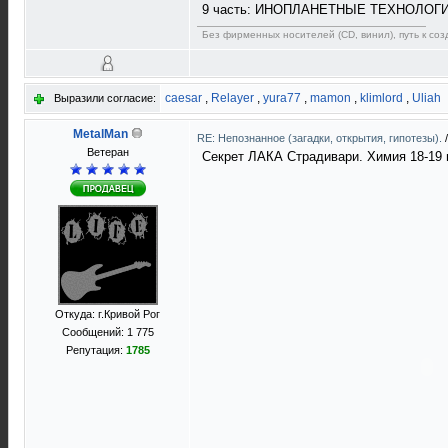
9 часть: ИНОПЛАНЕТНЫЕ ТЕХНОЛОГ
Без фирменных носителей (CD, винил), путь к созд
caesar
,
Relayer
,
yura77
,
mamon
,
klimlord
,
Uliah
Выразили согласие:
MetalMan
RE: Непознанное (загадки, открытия, гипотезы).
Ветеран
Секрет ЛАКА Страдивари. Химия 18-19 
Откуда: г.Кривой Рог
Сообщений: 1 775
Репутация:
1785