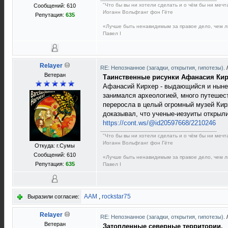
"Что бы вы ни хотели сделать и о чём бы ни мечт
Сообщений: 610
Иоганн Вольфганг фон Гёте
Репутация:
635
«Лучше быть ненавидимым за правое дело, чем 
Павел I
Relayer
RE: Непознанное (загадки, открытия, гипотезы).
Ветеран
Таинственные рисунки Афанасия Ки
Афанасий Кирхер - выдающийся и ныне п
занимался археологией, много путешест
переросла в целый огромный музей Кир
доказывал, что ученые-иезуиты открыли
https://cont.ws/@id20597668/2210246
"Что бы вы ни хотели сделать и о чём бы ни мечт
Иоганн Вольфганг фон Гёте
Откуда: г.Сумы
Сообщений: 610
«Лучше быть ненавидимым за правое дело, чем 
Репутация:
635
Павел I
AAM
,
rockstar75
Выразили согласие:
Relayer
RE: Непознанное (загадки, открытия, гипотезы).
Ветеран
Затопленные северные территории.