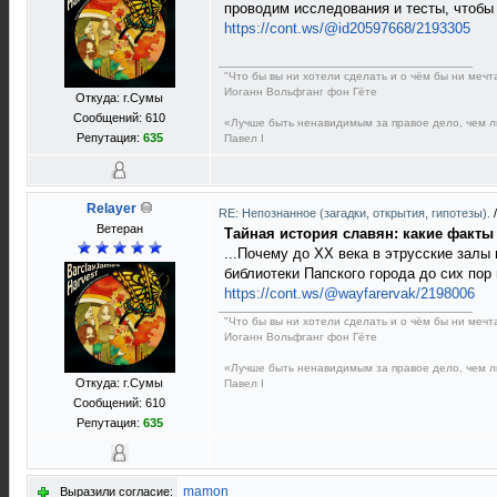
проводим исследования и тесты, чтобы 
https://cont.ws/@id20597668/2193305
"Что бы вы ни хотели сделать и о чём бы ни мечт
Иоганн Вольфганг фон Гёте
Откуда: г.Сумы
Сообщений: 610
«Лучше быть ненавидимым за правое дело, чем 
Репутация:
635
Павел I
Relayer
RE: Непознанное (загадки, открытия, гипотезы).
Ветеран
Тайная история славян: какие факты
...Почему до XX века в этрусские залы
библиотеки Папского города до сих пор 
https://cont.ws/@wayfarervak/2198006
"Что бы вы ни хотели сделать и о чём бы ни мечт
Иоганн Вольфганг фон Гёте
«Лучше быть ненавидимым за правое дело, чем 
Откуда: г.Сумы
Павел I
Сообщений: 610
Репутация:
635
mamon
Выразили согласие: