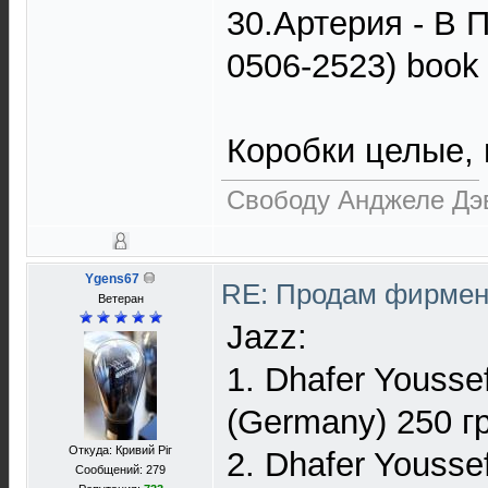
30.Артерия - В
0506-2523) book 
Коробки целые, 
Свободу Анджеле Дэ
Ygens67
RE: Продам фирмен
Ветеран
Jazz:
1. Dhafer Yousse
(Germany) 250 гр
Откуда: Кривий Ріг
2. Dhafer Youssef
Сообщений: 279