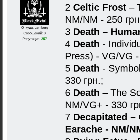
2
Celtic Frost
– 
NM/NM - 250 грн
Откуда: Lemberg
3
Death – Human 
Сообщений: 0
Репутация:
257
4
Death
- Individ
Press) - VG/VG -
5
Death
- Symbol
330 грн.;
6
Death
– The So
NM/VG+ - 330 гр
7
Decapitated –
Earache - NM/NM