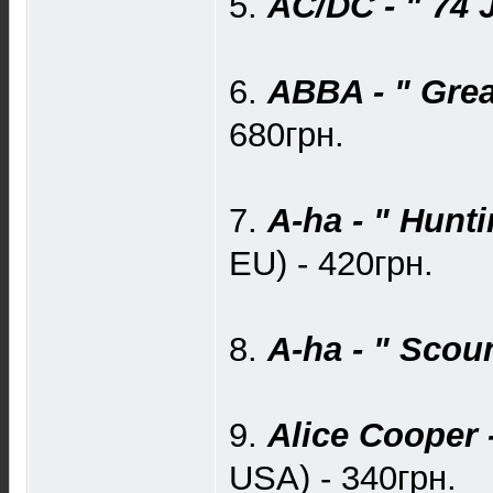
5.
AC/DC - " 74 J
6.
ABBA - " Grea
680грн.
7.
A-ha - " Hunt
EU) - 420грн.
8.
A-ha - " Scou
9.
Alice Cooper 
USA) - 340грн.