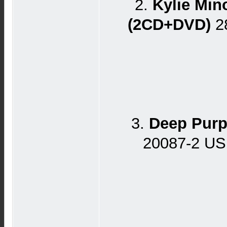
2.
Kylie Mino
(2CD+DVD)
2
3.
Deep Purpl
20087-2 U