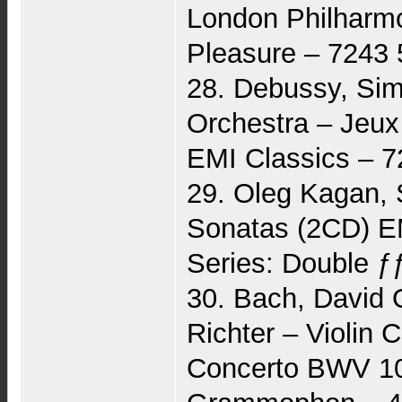
London Philharmo
Pleasure ‎– 7243 
28. Debussy, Si
Orchestra ‎– Jeu
EMI Classics ‎– 
29. Oleg Kagan, S
Sonatas (2CD) EM
Series: Double ƒƒ
30. Bach, David 
Richter ‎– Violi
Concerto BWV 10