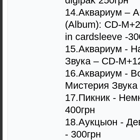
digipak 250грн
14.Аквариум – А
(Album): CD-M+27
in cardsleeve -3
15.Аквариум - Н
Звука ‎– CD-M+12
16.Аквариум - В
Мистерия Звука ‎
17.Пикник - Немн
400грн
18.Аукцыон - Де
- 300грн