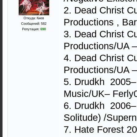
2. Dead Christ C
Откуда: Киев
Productions ‎, B
Сообщений: 582
Репутация:
690
3. Dead Christ C
Productions/UA 
4. Dead Christ C
Productions/UA 
5. Drudkh ‎ 200
Music/UK– Ferly
6. Drudkh ‎ 2006
Solitude) /Supe
7. Hate Forest ‎2