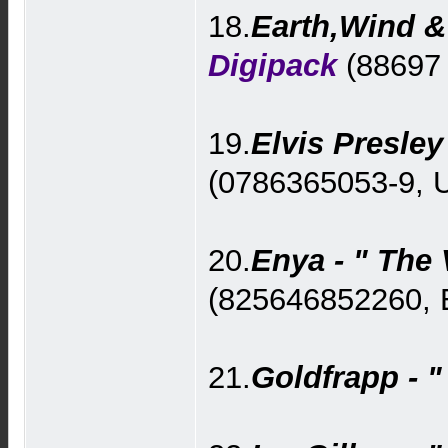
18.
Earth,Wind & 
Digipack
(88697 
19.
Elvis Presley 
(0786365053-9, U
20.
Enya - " The 
(825646852260, E
21.
Goldfrapp - "