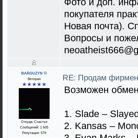
Фото и доп. инф
покупателя прак
Новая почта). С
Вопросы и пожел
neoatheist666@g
BARGUZYN
RE: Продам фирмен
Ветеран
Возможен обме
1. Slade ‎– Slaye
Откуда: Счастье
2. Kansas ‎– Mono
Сообщений: 1 605
Репутация:
579
3. Evan Marks ‎–