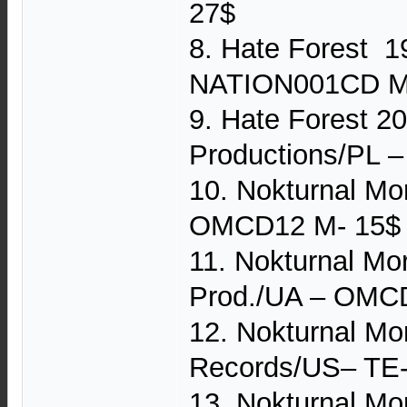
27$
8. Hate Forest ‎ 
NATION001CD M
9. Hate Forest ‎2
Productions/PL ‎–
10. Nokturnal Mo
OMCD12 M- 15$
11. Nokturnal M
Prod./UA – OMC
12. Nokturnal Mo
Records/US– TE-
13. Nokturnal Mo