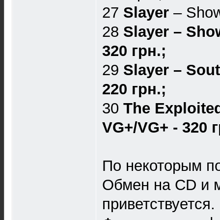
27
Slayer
– Show
28
Slayer – Sho
320 грн.;
29
Slayer ‎– Sou
220 грн.;
30
The Exploited
VG+/VG+ - 320 г
По некоторым по
Обмен на CD и м
приветствуется.