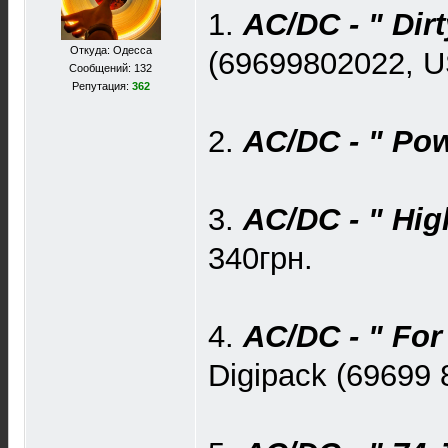
1.
AC/DC - " Dir
Откуда: Одесса
(69699802022, U
Сообщений: 132
Репутация:
362
2.
AC/DC - " Po
3.
AC/DC - " Hig
340грн.
4.
AC/DC - " For
Digipack (69699 