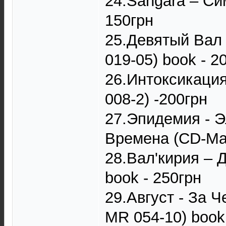
24.Sangara ‎– Си
150грн
25.Девятый Вал 
019-05) book - 2
26.Интоксикация 
008-2) -200грн
27.Эпидемия - 
Времена (CD-Max
28.Вал'кирия ‎– 
book - 250грн
29.Август - За Ч
MR 054-10) book