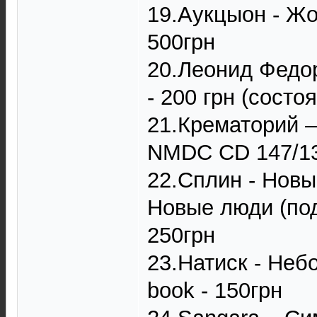
19.Аукцыон - Жоп
500грн
20.Леонид Федоро
- 200 грн (состо
21.Крематорий ‎
NMDC CD 147/13)
22.Сплин - Новые
Новые люди (пода
250грн
23.Натиск - Неб
book - 150грн