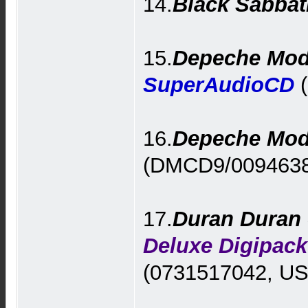
14.
Black Sabbat
15.
Depeche Mode
SuperAudioCD
(
16.
Depeche Mode
(DMCD9/00946384
17.
Duran Duran 
Deluxe Digipack
(0731517042, USA