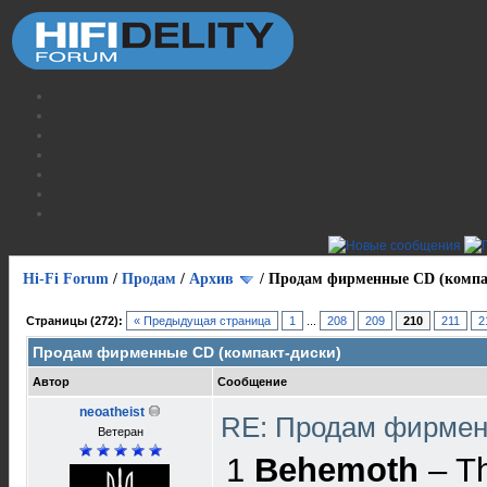
Hi-Fi Forum
/
Продам
/
Архив
/
Продам фирменные CD (компа
Страницы (272):
« Предыдущая страница
1
...
208
209
210
211
2
Продам фирменные CD (компакт-диски)
Автор
Сообщение
neoatheist
RE: Продам фирмен
Ветеран
1
Behemoth
‎– T