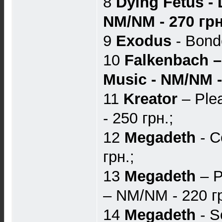
8
Dying Fetus - 
NM/NM - 270 грн
9
Exodus
- Bond
10
Falkenbach ‎–
Music - NM/NM -
11
Kreator
– Plea
- 250 грн.;
12
Megadeth
- C
грн.;
13
Megadeth
– P
– NM/NM - 220 гр
14
Megadeth
- S