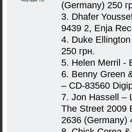
Репутация:
733
(Germany) 250 гр
3. Dhafer Youssef
9439 2, Enja Re
4. Duke Ellingto
250 грн.
5. Helen Merril -
6. Benny Green &
‎– CD-83560 Digi
7. Jon Hassell ‎
The Street 2009
2636 (Germany) 
8. Chick Corea &