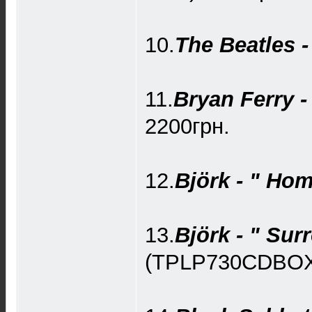
10.
The Beatles -
11.
Bryan Ferry - 
2200грн.
12.
Björk - " Ho
13.
Björk - " Sur
(TPLP730CDBOX,