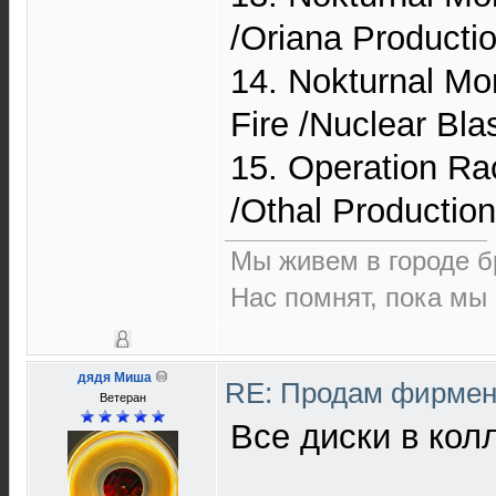
/Oriana Product
14. Nokturnal Mo
Fire /Nuclear Bla
15. Operation R
/Othal Productio
Мы живем в городе б
Нас помнят, пока мы
дядя Миша
RE: Продам фирмен
Ветеран
Все диски в кол