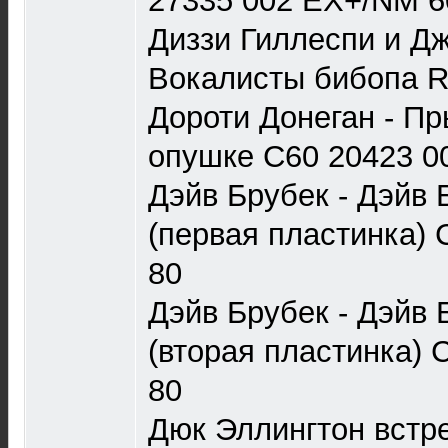
27335 002 EX+/NM 6
Диззи Гиллеспи и Дж
Вокалисты бибопа 
Дороти Донеган - П
опушке С60 20423 0
Дэйв Брубек - Дэйв 
(первая пластинка) 
80
Дэйв Брубек - Дэйв 
(вторая пластинка) 
80
Дюк Эллингтон встр