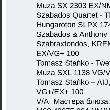
Muza SX 2303 EX/N
Szabados Quartet - 
Hungaroton SLPX 17
Szabados & Anthony 
Szabraxtondos, KRE
EX/VG+ 100
Tomasz Staǹko - Twet 
Muza SXL 1138 VG/
Tomasz Staǹko – AIJ,
VG+/EX+ 100
V/A- Мастера блюза