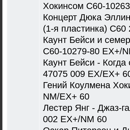
Хокинсом С60-10263
Концерт Дюка Эллинг
(1-я пластинка) С60
Каунт Бейси и семер
С60-10279-80 EX+/N
Каунт Бейси - Когда
47075 009 EX/EX+ 6
Гений Коулмена Хок
NM/EX+ 60
Лестер Янг - Джаз-г
002 EX+/NM 60