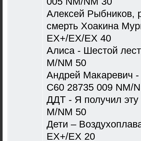
005 NM/NM 30
Алексей Рыбников, р
смерть Хоакина Мур
EX+/EX/EX 40
Алиса - Шестой лест
M/NM 50
Андрей Макаревич - 
С60 28735 009 NM/
ДДТ - Я получил эту
M/NM 50
Дети – Воздухоплав
EX+/EX 20