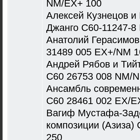
NM/EX+ 100
Алексей Кузнецов и 
Джанго С60-11247-8
Анатолий Герасимов
31489 005 EX+/NM 1
Андрей Рябов и Тийт 
С60 26753 008 NM/
Ансамбль современн
С60 28461 002 EX/E
Вагиф Мустафа-Зад
композиции (Азиза)
250