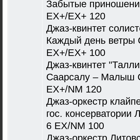
Забытые приношени
EX+/EX+ 120
Джаз-квинтет солист
Каждый день ветры 
EX+/EX+ 100
Джаз-квинтет "Талли
Саарсалу – Малыш 
EX+/NM 120
Джаз-оркестр клайп
гос. консерватории 
6 EX/NM 100
Джаз-оркестр Литовс