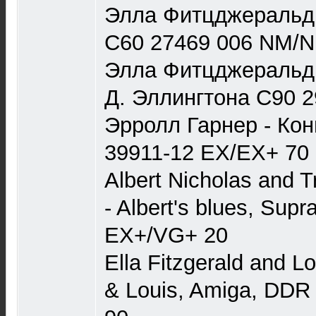
Элла Фитцджеральд 
С60 27469 006 NM/
Элла Фитцджеральд 
Д. Эллингтона С90 
Эрролл Гарнер - Кон
39911-12 EX/EX+ 70
Albert Nicholas and T
- Albert's blues, Sup
EX+/VG+ 20
Ella Fitzgerald and Lo
& Louis, Amiga, DDR