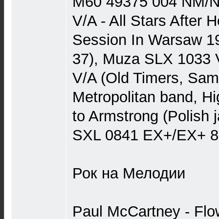
М60 49375 004 NM/
V/A - All Stars After 
Session In Warsaw 197
37), Muza SLX 1033
V/A (Old Timers, Sam
Metropolitan band, Hig
to Armstrong (Polish 
SXL 0841 EX+/EX+ 8
Рок на Мелодии
Paul McCartney - Flo