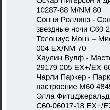
Оскар Питерсон и Д
10287-88 M/NM 80
Сонни Роллинз - Со
звездные ночи С60 
Телониус Монк – Ми
004 EX/NM 70
Хаулин Вулф - Маст
29179 005 EX+/EX 6
Чарли Паркер - Пар
настроение М60 484
Элла Фитцджеральд 
С60-06017-18 EX+/E