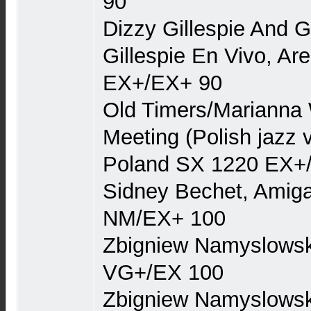
90
Dizzy Gillespie And 
Gillespie En Vivo, Ar
EX+/EX+ 90
Old Timers/Marianna
Meeting (Polish jazz 
Poland SX 1220 EX+
Sidney Bechet, Amig
NM/EX+ 100
Zbigniew Namyslowsk
VG+/EX 100
Zbigniew Namyslowski