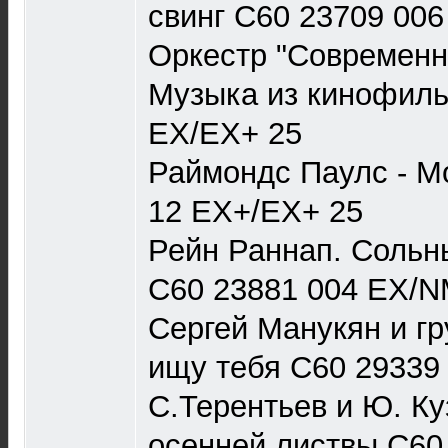
свинг С60 23709 00
Оркестр "Современни
Музыка из кинофиль
EX/EX+ 25
Раймондс Паулс - Мо
12 EX+/EX+ 25
Рейн Раннап. Сольн
С60 23881 004 EX/N
Сергей Манукян и гр
ищу тебя С60 29339
С.Терентьев и Ю. Ку
осенней листвы С60