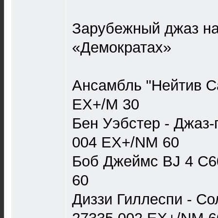
Зарубежный джаз на
«Демократах»
Ансамбль "Нейтив С
EX+/M 30
Бен Уэбстер - Джаз-
004 EX+/NM 60
Боб Джеймс BJ 4 С6
60
Диззи Гиллеспи - С