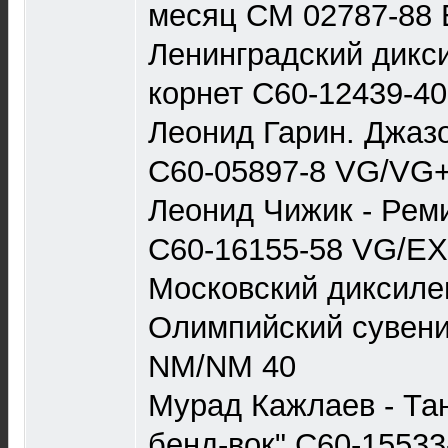
месяц СМ 02787-88 
Ленинградский дикси
корнет С60-12439-4
Леонид Гарин. Джаз
С60-05897-8 VG/VG+
Леонид Чижик - Рем
С60-16155-58 VG/EX
Московский диксилен
Олимпийский сувени
NM/NM 40
Мурад Кажлаев - Та
бенд-вок" С60-1553