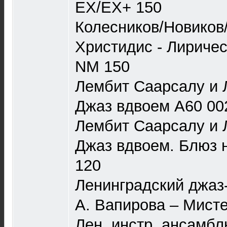
EX/EX+ 150
Колесников/Новиков
Христидис - Лиричес
NM 150
Лембит Саарсалу и 
Джаз вдвоем А60 00
Лембит Саарсалу и 
Джаз вдвоем. Блюз 
120
Ленинградский джаз-
А. Вапирова – Мисте
Лен. инстр. ансамбл