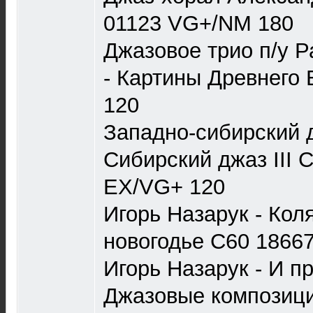
01123 VG+/NM 180
Джазовое трио п/у 
- Картины Древнего
120
Западно-сибирский д
Сибирский джаз III 
EX/VG+ 120
Игорь Назарук - Кол
новогодье С60 1866
Игорь Назарук - И п
Джазовые композици