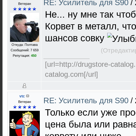
RE: Усилитель для S90
/
Ветеран
Не... ну мне так что
Корвет в металл, чт
шансов совку
Откуда: Полтава
(Отредакти
Сообщений: 7 659
Репутация:
450
[url=http://drugstore-catalo
catalog.com[/url]
vtc
RE: Усилитель для S90
/
Ветеран
Только если уже про
цена была или равн