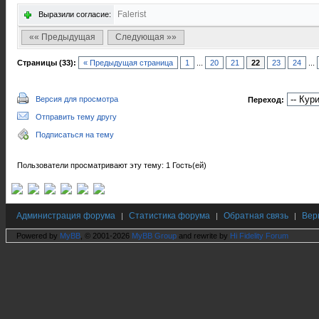
Falerist
Выразили согласие:
«« Предыдущая
Следующая »»
Страницы (33):
« Предыдущая страница
1
...
20
21
22
23
24
...
Версия для просмотра
Переход:
Отправить тему другу
Подписаться на тему
Пользователи просматривают эту тему: 1 Гость(ей)
Администрация форума
Статистика форума
Обратная связь
Вер
|
|
|
Powered by
MyBB
, © 2001-2026
MyBB Group
and rewrite by
Hi Fidelity Forum