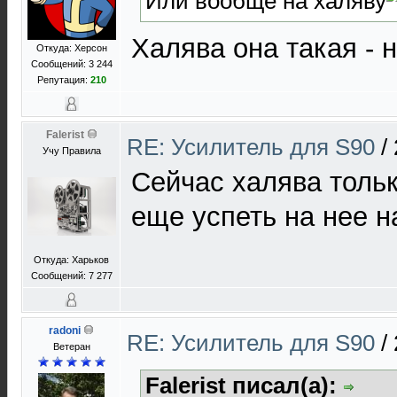
Или вообще на халяву
Халява она такая - н
Откуда: Херсон
Сообщений: 3 244
Репутация:
210
Falerist
RE: Усилитель для S90
/
Учу Правила
Сейчас халява тольк
еще успеть на нее н
Откуда: Харьков
Сообщений: 7 277
radoni
RE: Усилитель для S90
/
Ветеран
Falerist писал(а):