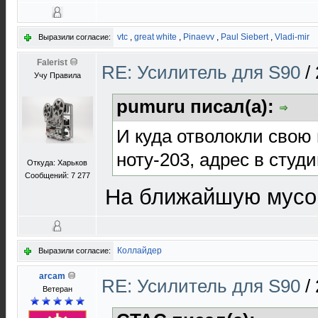
vtc
,
great white
,
Pinaevv
,
Paul Siebert
,
Vladi-mir
Выразили согласие:
Falerist
RE: Усилитель для S90
/
Учу Правила
pumuru писал(а):
И куда отволокли свою
ноту-203, адрес в студ
Откуда: Харьков
Сообщений: 7 277
На ближайшую мусо
Коллайдер
Выразили согласие:
arcam
RE: Усилитель для S90
/
Ветеран