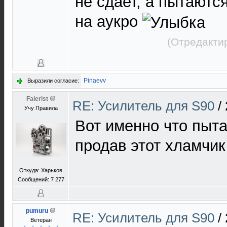
не сдает, а пытаются
на аукро
(Отредакти
Pinaevv
Выразили согласие:
Falerist
RE: Усилитель для S90
/
Учу Правила
Вот именно что пыта
продав этот хламчик
Откуда: Харьков
Сообщений: 7 277
pumuru
RE: Усилитель для S90
/
Ветеран