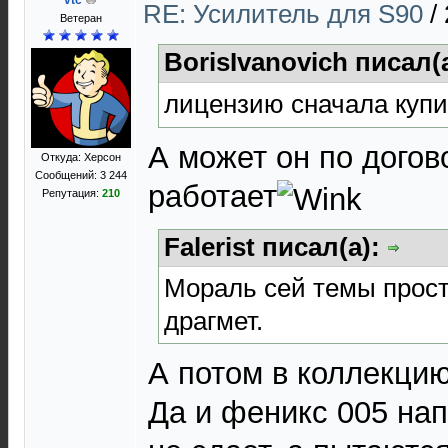
vtc
RE: Усилитель для S90
/
Ветеран
BorisIvanovich писал(
лицензию сначала куп
А может он по догов
Откуда: Херсон
Сообщений: 3 244
работает
Репутация:
210
Falerist писал(а):
Мораль сей темы прос
драгмет.
А потом в коллекцию 
Да и феникс 005 нап