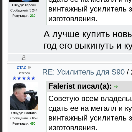
Откуда: Херсон
винтажный усилитель з
Сообщений: 3 244
Репутация:
210
изготовления.
А лучше купить новы
год его выкинуть и к
CTAC
RE: Усилитель для S90
/
Ветеран
Falerist писал(а):
Советую всем владель
сдать ее на металл и 
Откуда: Полтава
винтажный усилитель з
Сообщений: 7 659
Репутация:
450
изготовления.