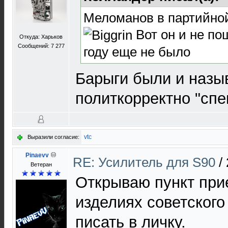
Меломанов в партийно
Вот он и не по
Откуда: Харьков
Сообщений: 7 277
году еще не было
Барыги были и назы
политкорректно "спе
vtc
Выразили согласие:
Pinaevv
RE: Усилитель для S90
/
Ветеран
Открываю пункт при
изделиях советског
писать в личку.