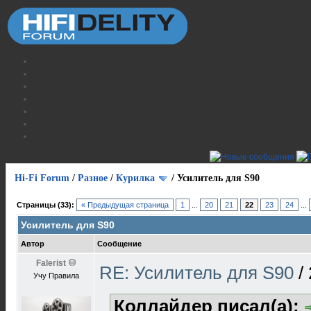
Hi-Fi Forum
/
Разное
/
Курилка
/
Усилитель для S90
Страницы (33):
« Предыдущая страница
1
...
20
21
22
23
24
...
Усилитель для S90
Автор
Сообщение
Falerist
RE: Усилитель для S90
/
Учу Правила
Коллайдер писал(а):