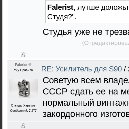
Falerist
, лутше доложьт
Студя?".
Студья уже не трезв
(Отредактирова
Falerist
RE: Усилитель для S90
/
Учу Правила
Советую всем владе
СССР сдать ее на ме
нормальный винтаж
Откуда: Харьков
Сообщений: 7 277
закордонного изгото