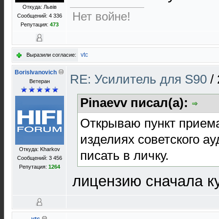
Откуда: Львів
Нет войне!
Сообщений: 4 336
Репутация:
473
vtc
Выразили согласие:
BorisIvanovich
RE: Усилитель для S90
/
Ветеран
Pinaevv писал(а):
Открываю пункт приема
изделиях советского а
Откуда: Kharkov
писать в личку.
Сообщений: 3 456
Репутация:
1264
лицензию сначала к