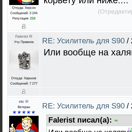
корвету или ниже....
Откуда: Херсон
(Отредакти
Сообщений: 3 244
Репутация:
210
Falerist
RE: Усилитель для S90
/
Учу Правила
Или вообще на халя
Откуда: Харьков
Сообщений: 7 277
vtc
RE: Усилитель для S90
/
Ветеран
Falerist писал(а):