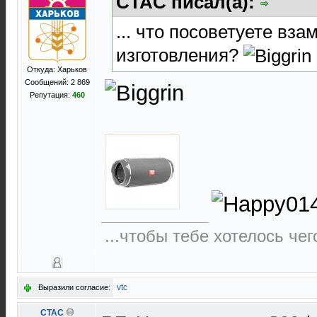
CTAC писал(а):
... что посоветуете вза
изготовления?
Откуда: Харьков
Сообщений: 2 869
Репутация:
460
...чтобы тебе хотелось чег
vtc
Выразили согласие:
CTAC