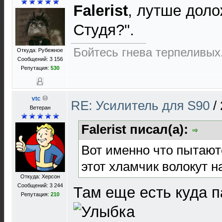
Falerist
, лутше доло
Студя?".
Бойтесь гнева терпеливых.
Откуда: Рубежное
Сообщений: 3 156
Репутация:
530
vtc
RE: Усилитель для S90
/
Ветеран
Falerist писал(а):
Вот именно что пытаютс
этот хламчик волокут н
Откуда: Херсон
Сообщений: 3 244
Там еще есть куда п
Репутация:
210