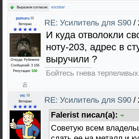
escobar
Выразили согласие:
pumuru
RE: Усилитель для S90
/
Ветеран
И куда отволокли с
ноту-203, адрес в с
выручили ?
Откуда: Рубежное
Сообщений: 3 156
Репутация:
530
Бойтесь гнева терпеливых.
vtc
RE: Усилитель для S90
/
Ветеран
Falerist писал(а):
Советую всем владель
сдать ее на металл и 