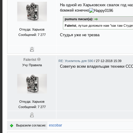
На одной из Харьковских свалок год н
бомжей конечно
pumuru писал(а):
Falerist
, лутше доложьте нам "как там Студя
Откуда: Харьков
Студья уже не трезва
Сообщений: 7 277
Falerist
RE: Усилитель для S90
/
27-12-2018 15:39
Учу Правила
Советую всем владельцам техники СССР
Откуда: Харьков
Сообщений: 7 277
escobar
Выразили согласие: