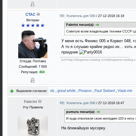
CTAC
RE: Усилитель для S90
/
27-12-2018 16:18
Ветеран
Falerist писал(а):
Советую всем владельцам техники СССР сда
У меня есть Феникс 005 и Корвет 048, 
А то я слушаю крайне редко их... хоть
праздник
[url=http://drugstore-catalog.com/]drugstore-catalog.c
Откуда: Полтава
Сообщений: 7 659
Репутация:
450
vtc
,
great white
,
Pinaevv
,
Paul Siebert
,
Vladi-mir
Выразили согласие:
Falerist
RE: Усилитель для S90
/
27-12-2018 16:47
Учу Правила
pumuru писал(а):
И куда отволокли свою мелодию-103 и ноту-
На ближайшую мусорку.