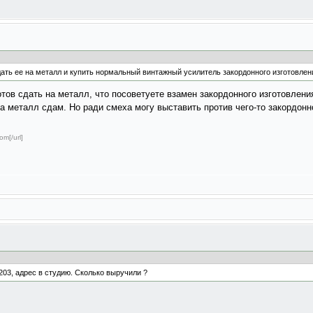
ть ее на металл и купить нормальный винтажный усилитель закордонного изготовлен
готов сдать на металл, что посоветуете взамен закордонного изготовлен
 на металл сдам. Но ради смеха могу выставить против чего-то закордонн
om[/url]
203, адрес в студию. Сколько выручили ?