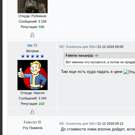
Откуда: Рубежное
Сообщений: 3 156
Репутация:
530
vtc
RE: Усилитель для S90
/
21-12-2018 09:09
Ветеран
Falerist писал(а):
Вот именно что пытаются, а потом не продав
Там еще есть куда падать в цене
Откуда: Херсон
Сообщений: 3 244
Репутация:
210
Falerist
RE: Усилитель для S90
/
21-12-2018 09:13
Учу Правила
До стоимости лома вполне дойдет, если