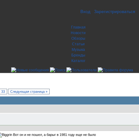
Вход
Зарегистрироваться
Главная
Новости
Обзоры
Статьи
Музыка
Бренды
Каталог
33
Следующая страница »
Вот он и не пошел, а барыг в 1981 году еще не было