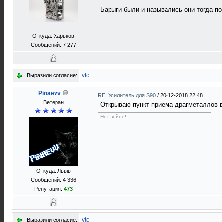
Барыги были и назывались они тогда по
Откуда: Харьков
Сообщений: 7 277
vtc
Выразили согласие:
Pinaevv
RE: Усилитель для S90
/
20-12-2018 22:48
Ветеран
Открываю пункт приема драгметаллов в
Нет войне!
Откуда: Львів
Сообщений: 4 336
Репутация:
473
vtc
Выразили согласие: