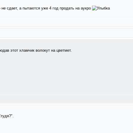
 не сдает, а пытаются уже 4 год продать на аукро
родав этот хламчик волокут на цветмет.
Студя?".