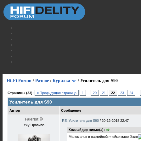
Hi-Fi Forum
/
Разное
/
Курилка
/
Усилитель для S90
Страницы (33):
« Предыдущая страница
1
...
20
21
22
23
24
...
Усилитель для S90
Автор
Сообщение
Falerist
RE: Усилитель для S90
/
20-12-2018 22:47
Учу Правила
Коллайдер писал(а):
Меломанов в партийной ячейке мало было