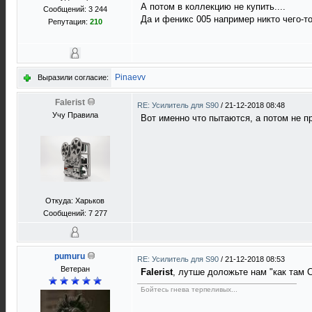
А потом в коллекцию не купить....
Сообщений: 3 244
Да и феникс 005 например никто чего-то
Репутация:
210
Pinaevv
Выразили согласие:
Falerist
RE: Усилитель для S90
/
21-12-2018 08:48
Учу Правила
Вот именно что пытаются, а потом не п
Откуда: Харьков
Сообщений: 7 277
pumuru
RE: Усилитель для S90
/
21-12-2018 08:53
Ветеран
Falerist
, лутше доложьте нам "как там 
Бойтесь гнева терпеливых...