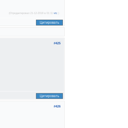
(Отредактировал 21-12-2018 в 01:11
vtc
.)
Цитировать
#425
Цитировать
#426