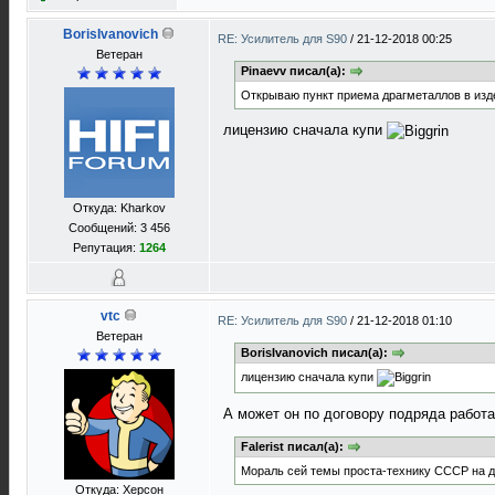
BorisIvanovich
RE: Усилитель для S90
/
21-12-2018 00:25
Ветеран
Pinaevv писал(а):
Открываю пункт приема драгметаллов в изде
лицензию сначала купи
Откуда: Kharkov
Сообщений: 3 456
Репутация:
1264
vtc
RE: Усилитель для S90
/
21-12-2018 01:10
Ветеран
BorisIvanovich писал(а):
лицензию сначала купи
А может он по договору подряда работа
Falerist писал(а):
Мораль сей темы проста-технику СССР на д
Откуда: Херсон