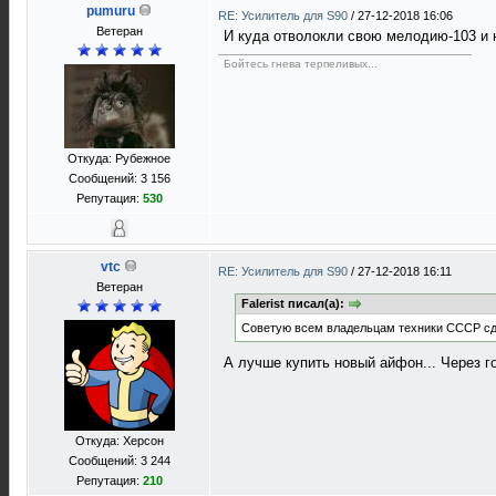
pumuru
RE: Усилитель для S90
/
27-12-2018 16:06
Ветеран
И куда отволокли свою мелодию-103 и н
Бойтесь гнева терпеливых...
Откуда: Рубежное
Сообщений: 3 156
Репутация:
530
vtc
RE: Усилитель для S90
/
27-12-2018 16:11
Ветеран
Falerist писал(а):
Советую всем владельцам техники СССР сда
А лучше купить новый айфон... Через го
Откуда: Херсон
Сообщений: 3 244
Репутация:
210