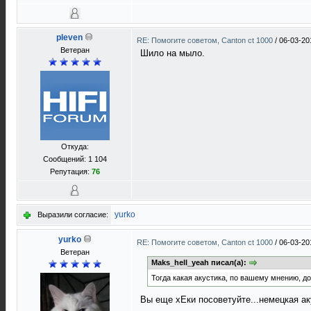
pleven
RE: Помогите советом, Canton ct 1000
/
06-03-20
Ветеран
Шило на мыло.
Откуда:
Сообщений: 1 104
Репутация:
76
yurko
Выразили согласие:
yurko
RE: Помогите советом, Canton ct 1000
/
06-03-20
Ветеран
Maks_hell_yeah писал(а):
Тогда какая акустика, по вашему мнению, д
Вы еще хЕки посоветуйте...немецкая ак