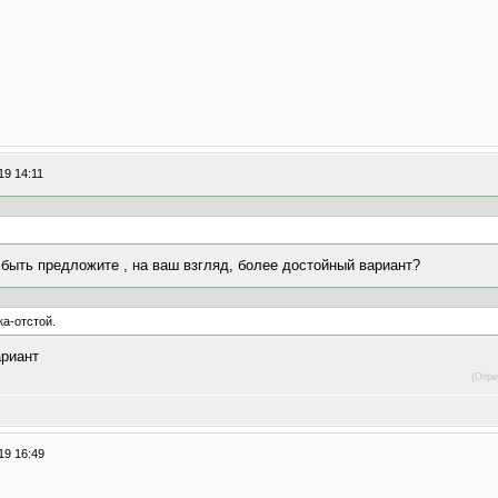
19 14:11
быть предложите , на ваш взгляд, более достойный вариант?
ка-отстой.
ариант
(Отре
19 16:49