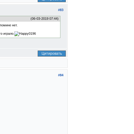
#83
(06-03-2019 07:44)
помине нет.
о играло.
Цитировать
#84