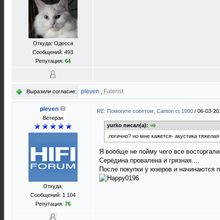
Откуда: Одесса
Сообщений: 493
Репутация:
64
pleven
,
Falerist
Выразили согласие:
pleven
RE: Помогите советом, Canton ct 1000
/
06-03-20
Ветеран
yurko писал(а):
.логично? но мне кажется- акустика тяжелая
Я вообще не пойму чего все восторгали
Середина провалена и грязная....
После покупки у юзеров и начинаются п
Откуда:
Сообщений: 1 104
Репутация:
76