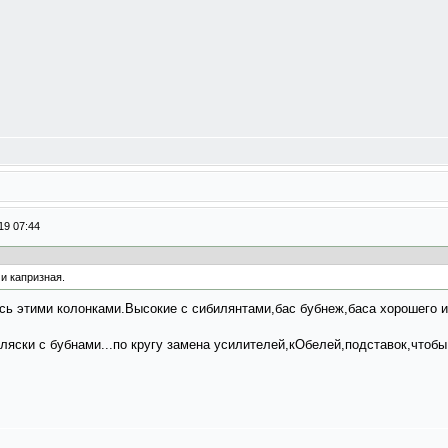
19 07:44
 и капризная.
сь этими колонками.Высокие с сибилянтами,бас бубнеж,баса хорошего и 
ляски с бубнами...по кругу замена усилителей,кОбелей,подставок,чтобы 