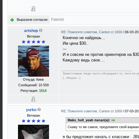
Falerist
Выразили согласие:
artshop
RE: Помогите советом, Canton ct 1000
/
06-03-20
Ветеран
Конечно не найдешь...
Им цена $30..
---
И я совсем не против ориентиров на $30
Каждому ведь свое....
Завистливые люди часто обсуждают то, чего не ум
(...Ницше...)
Откуда: Киев
Сообщений: 10 559
Репутация:
1514
yurko
RE: Помогите советом, Canton ct 1000
/
07-03-20
Ветеран
Maks_hell_yeah писал(а):
Скажу то же самое, предложите свой вариан
я бы предложил начать с классики : JB