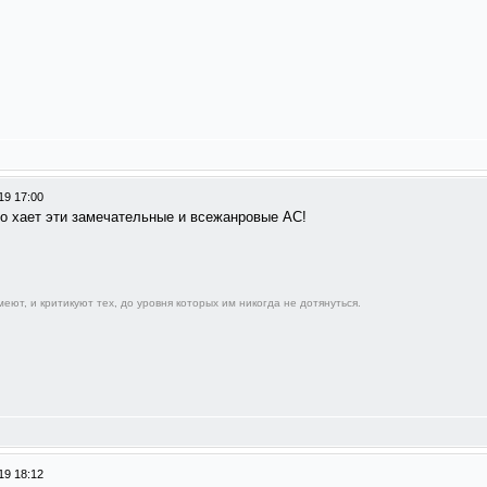
19 17:00
кто хает эти замечательные и всежанровые АС!
еют, и критикуют тех, до уровня которых им никогда не дотянуться.
19 18:12