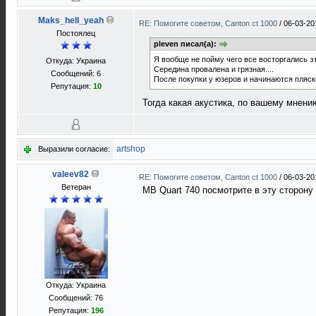
Maks_hell_yeah
RE: Помогите советом, Canton ct 1000
/
06-03-20
Постоялец
pleven писал(а):
Я вообще не пойму чего все восторгались э
Откуда: Украина
Середина провалена и грязная....
Сообщений: 6
После покупки у юзеров и начинаются пляски
Репутация:
10
Тогда какая акустика, по вашему мнени
artshop
Выразили согласие:
valeev82
RE: Помогите советом, Canton ct 1000
/
06-03-20
Ветеран
MB Quart 740 посмотрите в эту сторону
Откуда: Украина
Сообщений: 76
Репутация:
196