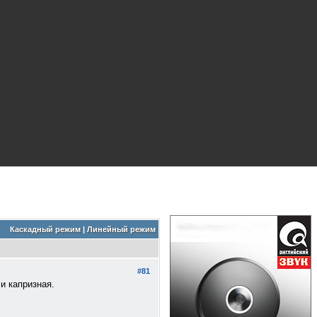
Каскадный режим
|
Линейный режим
#81
и капризная.