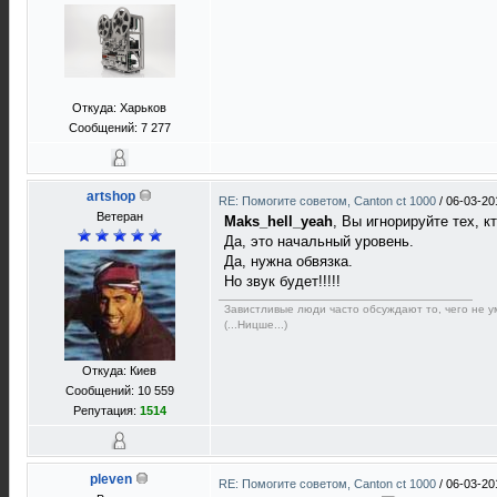
Откуда: Харьков
Сообщений: 7 277
artshop
RE: Помогите советом, Canton ct 1000
/
06-03-20
Ветеран
Maks_hell_yeah
, Вы игнорируйте тех, 
Да, это начальный уровень.
Да, нужна обвязка.
Но звук будет!!!!!
Завистливые люди часто обсуждают то, чего не ум
(...Ницше...)
Откуда: Киев
Сообщений: 10 559
Репутация:
1514
pleven
RE: Помогите советом, Canton ct 1000
/
06-03-20