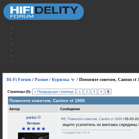
Hi-Fi Forum
/
Разное
/
Курилка
/
Помогите советом, Canton ct 
Страницы (5):
« Предыдущая страница
1
2
3
4
5
Помогите советом, Canton ct 1000
Автор
Сообщение
yurko
RE: Помогите советом, Canton ct 1000
/
05-03-20
Ветеран
ищите усилитель из винтажа середины 8
государство это я