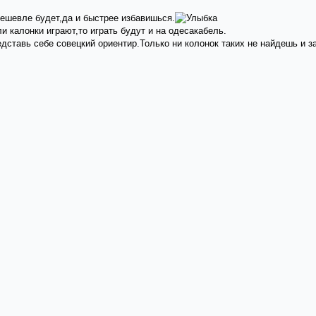
.дешевле будет,да и быстрее избавишься.
и калонки играют,то играть будут и на одесакабель.
дставь себе совецкий ориентир.Только ни колонок таких не найдешь и за