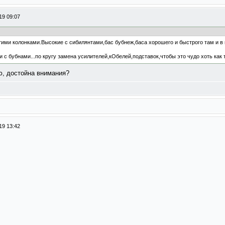
19 09:07
тими колонками.Высокие с сибилянтами,бас бубнеж,баса хорошего и быстрого там и в 
 с бубнами...по кругу замена усилителей,кОбелей,подставок,чтобы это чудо хоть как т
ю, достойна внимания?
19 13:42