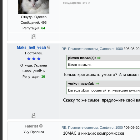
государство это я
Откуда: Одесса
Сообщений: 493
Репутация:
64
Maks_hell_yeah
RE: Помогите советом, Canton ct 1000
/
06-03-20
Постоялец
pleven писал(а):
Шило на мыло.
Откуда: Украина
Сообщений: 6
Только критиковать умеете? Или может 
Репутация:
10
yurko писал(а):
Вы еще хЕки посоветуйте...немецкая акусти
Скажу то же самое, предложите свой в
Falerist
RE: Помогите советом, Canton ct 1000
/
06-03-20
Учу Правила
10МАС и никаких компромиссов!