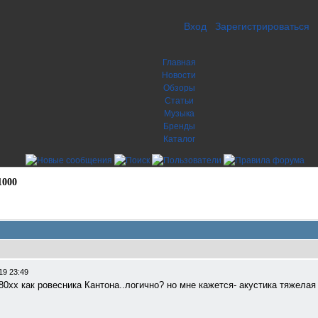
Вход
Зарегистрироваться
Главная
Новости
Обзоры
Статьи
Музыка
Бренды
Каталог
1000
19 23:49
0хх как ровесника Кантона..логично? но мне кажется- акустика тяжелая 