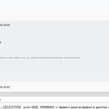
19 19:03
!
еют, и критикуют тех, до уровня которых им никогда не дотянуться.
19 10:42
т
L, CELESTION ..усил.NAD, HARMAN..с первого раза всеравно в десятку н