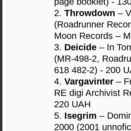
page booklet) - 1
2.
Throwdown
– V
(Roadrunner Recor
Moon Records – M
3.
Deicide
– In Tor
(MR-498-2, Roadru
618 482-2) - 200 
4.
Vargavinter
– Fr
RE digi Archivist R
220 UAH
5.
Isegrim
– Domin
2000 (2001 unnofic