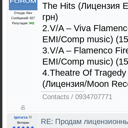
The Hits (Лицензия 
Откуда: Kiev
грн)
Сообщений: 827
Репутация:
942
2.V/A – Viva Flamenc
EMI/Comp music) (15
3.V/A – Flamenco Fi
EMI/Comp music) (15
4.Theatre Of Tragedy
(Лицензия/Moon Reco
Contacts / 0934707771
igorursa
RE: Продам лицензионны
Ветеран