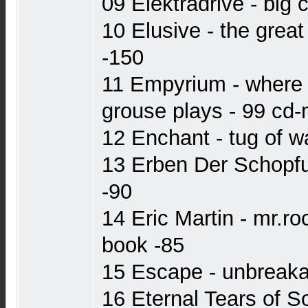
09 Elektradrive - big 
10 Elusive - the great
-150
11 Empyrium - where 
grouse plays - 99 cd
12 Enchant - tug of w
13 Erben Der Schopfun
-90
14 Eric Martin - mr.ro
book -85
15 Escape - unbreaka
16 Eternal Tears of S