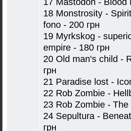
17 Mastodon - Blood 
18 Monstrosity - Spiri
fono - 200 грн
19 Myrkskog - superi
empire - 180 грн
20 Old man's child - 
грн
21 Paradise lost - Ico
22 Rob Zombie - Hellb
23 Rob Zombie - The s
24 Sepultura - Beneat
грн