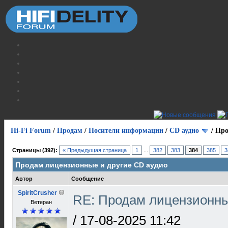
Hi-Fi Forum
/
Продам
/
Носители информации
/
СD аудио
/
Про
Страницы (392):
« Предыдущая страница
1
...
382
383
384
385
3
Продам лицензионные и другие CD аудио
Автор
Сообщение
SpiritCrusher
RE: Продам лицензионны
Ветеран
/
17-08-2025 11:42