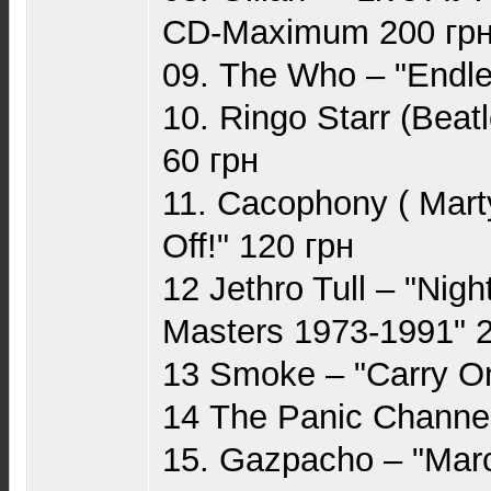
CD-Maximum 200 гр
09. The Who – "Endle
10. Ringo Starr (Bea
60 грн
11. Cacophony ( Mart
Off!" 120 грн
12 Jethro Tull – "Nig
Masters 1973-1991" 
13 Smoke – "Carry On
14 The Panic Channel
15. Gazpacho – "Marc