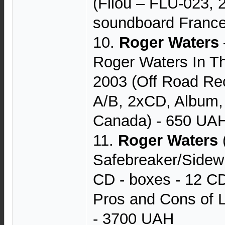
(Filou – FLU-023, 
soundboard France
10.
Roger Waters
Roger Waters In Th
2003 (Off Road R
A/B, 2xCD, Album,
Canada) - 650 UA
11.
Roger Waters
(
Safebreaker/Sidew
CD - boxes - 12 CD
Pros and Cons of L
- 3700 UAH