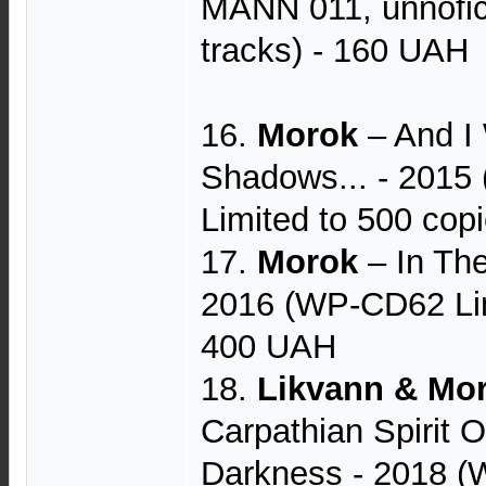
MANN 011, unnofici
tracks) - 160 UAH
16.
Morok
– And I
Shadows... - 2015
Limited to 500 cop
17.
Morok
– In Th
2016 (WP-CD62 Lim
400 UAH
18.
Likvann & Mo
Carpathian Spirit O
Darkness - 2018 (