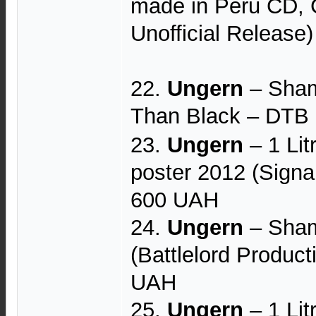
made in Peru CD, 
Unofficial Release
22.
Ungern
– Sham
Than Black – DTB
23.
Ungern
– 1 Lit
poster 2012 (Signa
600 UAH
24.
Ungern
– Sham
(Battlelord Product
UAH
25.
Ungern
– 1 Lit