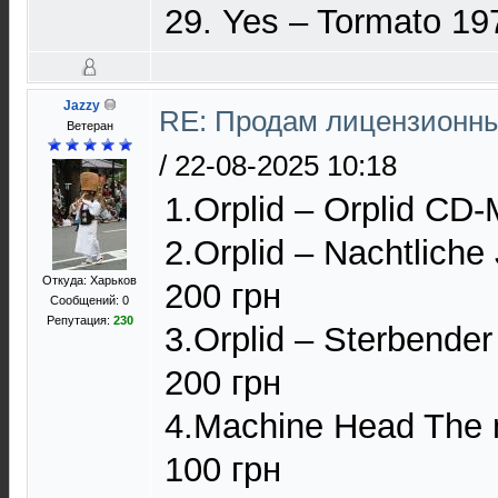
29. Yes – Tormato 19
Jazzy
RE: Продам лицензионны
Ветеран
/
22-08-2025 10:18
1.Orplid – Orplid CD
2.Orplid – Nachtlic
Откуда: Харьков
200 грн
Сообщений: 0
Репутация:
230
3.Orplid – Sterbend
200 грн
4.Machine Head The m
100 грн