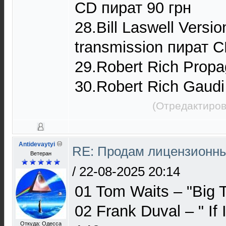
CD пират 90 грн
28.Bill Laswell Versi
transmission пират C
29.Robert Rich Propa
30.Robert Rich Gaudi
(Отредактиров
Antidevaytyi
RE: Продам лицензионны
Ветеран
/
22-08-2025 20:14
01 Tom Waits – "Big 
02 Frank Duval – " If 
Откуда: Одесса