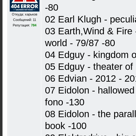
-80
Откуда: харьков
02 Earl Klugh - peculi
Сообщений: 11
Репутация:
784
03 Earth,Wind & Fire -
world - 79/87 -80
04 Edguy - kingdom o
05 Edguy - theater of 
06 Edvian - 2012 - 20
07 Eidolon - hallowed
fono -130
08 Eidolon - the paral
book -100