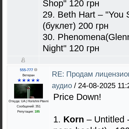
Shop" 120 грн
29. Beth Hart – "You 
(буклет) 200 грн
30. Phenomena(Glenn 
Night" 120 грн
555-777
RE: Продам лицензио
Ветеран
аудио
/
24-08-2025 11:
Price Down!
Откуда: UA | Horishni Plavni
Сообщений: 351
Репутация:
185
1.
Korn
– Untitled 