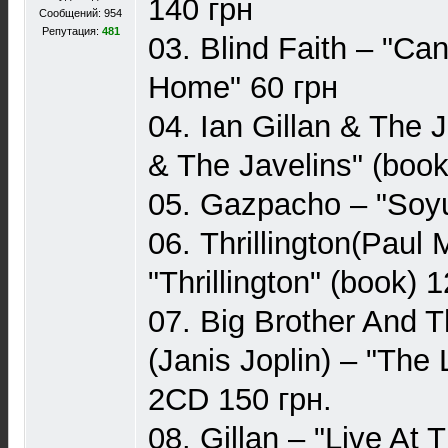
140 грн
Сообщений: 954
Репутация:
481
03. Blind Faith – "Ca
Home" 60 грн
04. Ian Gillan & The J
& The Javelins" (book
05. Gazpacho – "Soyu
06. Thrillington(Paul
"Тhrillington" (book) 
07. Big Brother And 
(Janis Joplin) – "The
2CD 150 грн.
08. Gillan – "Live At