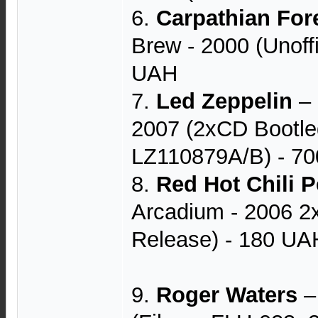
6.
Carpathian For
Brew - 2000 (Unoffi
UAH
7.
Led Zeppelin
– 
2007 (2xCD Bootl
LZ110879A/B) - 7
8.
Red Hot Chili 
Arcadium - 2006 2
Release) - 180 UA
9.
Roger Waters
–