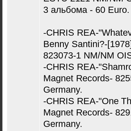
3 альбома - 60 Еurо.
-CHRIS REA-"Whatev
Benny Santini?-[1978
823073-1 NM/NM OIS
-CHRIS REA-"Shamroc
Magnet Records- 82
Germany.
-CHRIS REA-"One The
Magnet Records- 82
Germany.