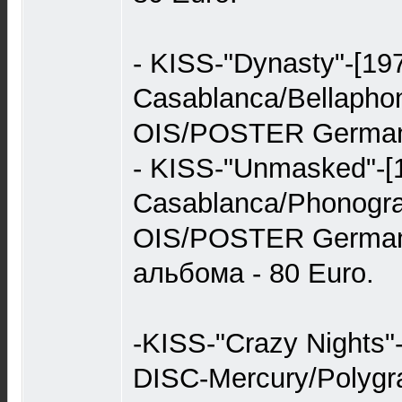
- KISS-"Dynasty"-[197
Casablanca/Bellaph
OIS/POSTER German
- KISS-"Unmasked"-[
Casablanca/Phonog
OIS/POSTER German
альбома - 80 Еurо.
-KISS-"Crazy Nights
DISC-Mercury/Polyg