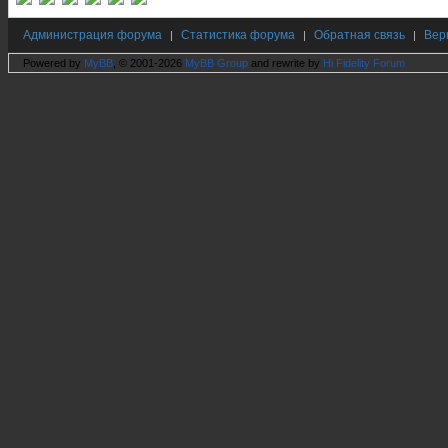
Администрация форума
Статистика форума
Обратная связь
Вер
|
|
|
Powered by
MyBB
, © 2001-2026
MyBB Group
and rewrite by
Hi Fidelity Forum