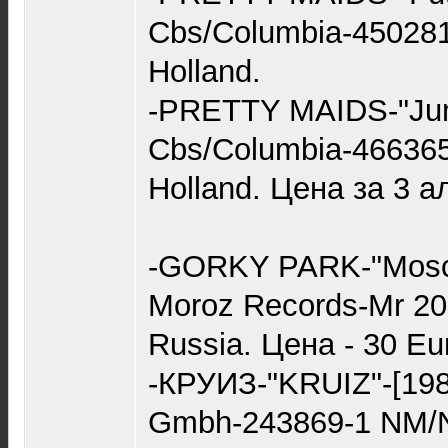
Cbs/Columbia-45028
Holland.
-PRETTY MAIDS-"Jum
Cbs/Columbia-46636
Holland. Цена за 3 а
-GORKY PARK-"Moscow
Moroz Records-Mr 2
Russia. Цена - 30 Еu
-КРУИЗ-"KRUIZ"-[19
Gmbh-243869-1 NM/