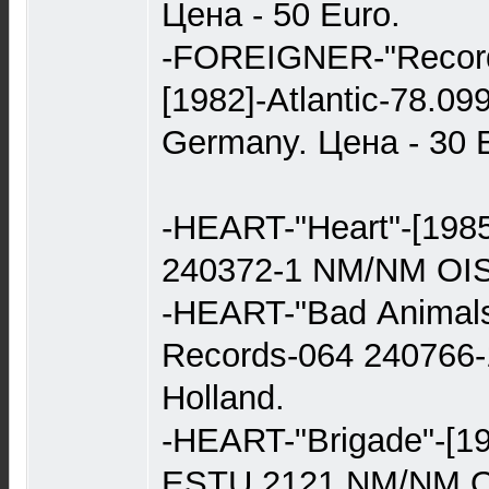
Цена - 50 Еurо.
-FOREIGNER-"Record
[1982]-Atlantic-78.0
Germаny. Цена - 30 
-HEАRT-"Heart"-[1985
240372-1 NM/NM OIS
-HEАRT-"Bad Аnimals"
Records-064 240766
Holland.
-HEART-"Brigade"-[19
ESTU 2121 NM/NM OI