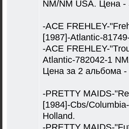
NM/NM USA. Цена - 
-ACE FREHLEY-"Frehl
[1987]-Atlantic-817
-ACE FREHLEY-"Troub
Atlantic-782042-1 N
Цена за 2 альбома - 
-PRETTY MAIDS-"Red
[1984]-Cbs/Columbi
Holland.
-PRETTY MAIDS-"Futu