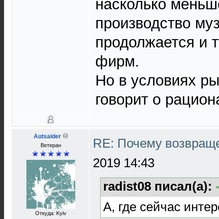
насколько меньш
производство му
продолжается и т
фирм.
Но в условиях ры
говорит о рацион
Autsaider
RE: Почему возвраще
Ветеран
2019 14:43
radist08 писал(а):
А, где сейчас инте
Откуда: Kyiv