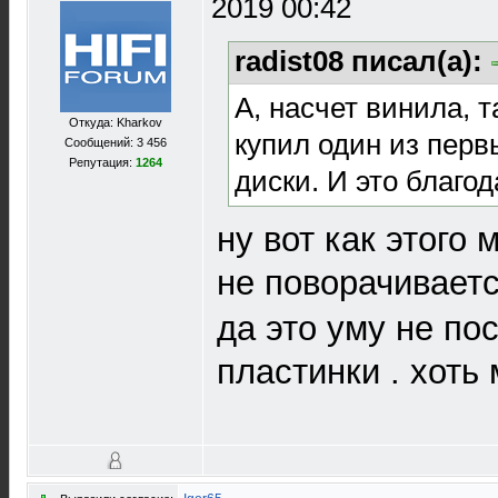
2019 00:42
radist08 писал(а):
А, насчет винила, т
Откуда: Kharkov
купил один из перв
Сообщений: 3 456
Репутация:
1264
диски. И это благод
ну вот как этого
не поворачиваетс
да это уму не по
пластинки . хоть