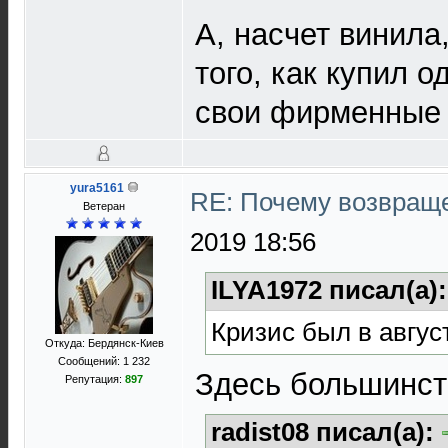
А, насчет винила
того, как купил о
свои фирменные д
yura5161
RE: Почему возвраще
Ветеран
2019 18:56
ILYA1972 писал(а)
Кризис был в август
Откуда: Бердянск-Киев
Сообщений: 1 232
Здесь большинст
Репутация:
897
radist08 писал(а):