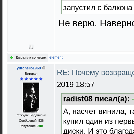
запустил с балкон
Не верю. Наверно
element
Выразили согласие:
yurchello1969
RE: Почему возвраще
Ветеран
2019 18:57
radist08 писал(а):
А, насчет винила, т
Откуда: Бердянськ
купил один из перв
Сообщений: 836
Репутация:
300
диски. И это благод