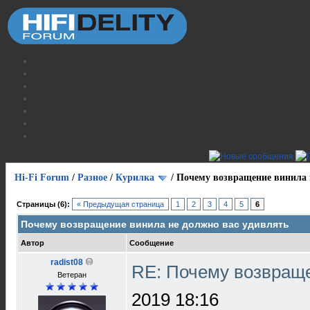
Hi-Fi Forum
/
Разное
/
Курилка
/
Почему возвращение винила 
Страницы (6):
« Предыдущая страница
1
2
3
4
5
6
Почему возвращение винила не должно вас удивлять
Автор
Сообщение
radist08
RE: Почему возвраще
Ветеран
2019 18:16