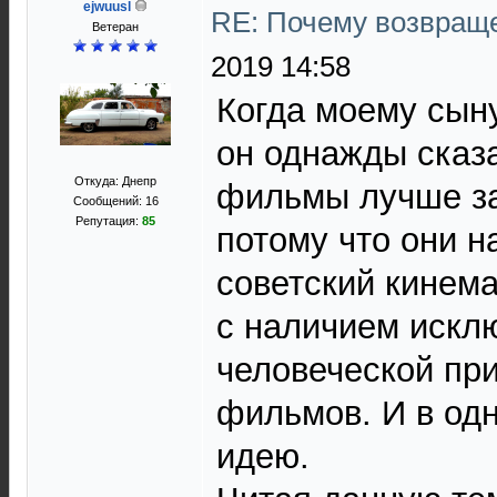
ejwuusl
RE: Почему возвраще
Ветеран
2019 14:58
Когда моему сыну
он однажды сказа
Откуда: Днепр
фильмы лучше за
Сообщений: 16
Репутация:
85
потому что они н
советский кинема
с наличием искл
человеческой пр
фильмов. И в од
идею.