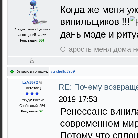
Когда же меня уж
винильщиков !!!
Откуда: Белая Церковь
дань моде и рит
Сообщений: 3 286
Репутация:
666
Старость меня дома не 
yurchello1969
Выразили согласие:
ILYA1972
RE: Почему возвраще
Постоялец
2019 17:53
Откуда: Россия
Сообщений: 254
Ренессанс винил
Репутация:
20
современном мир
Потому что сплош