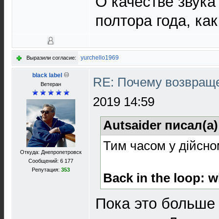
О качестве звука
полтора года, ка
yurchello1969
Выразили согласие:
black label
RE: Почему возвраще
Ветеран
2019 14:59
Autsaider писал(а
Тим часом у дійсном
Откуда: Днепропетровск
Сообщений: 6 177
Репутация:
353
Back in the loop: 
Пока это больше 