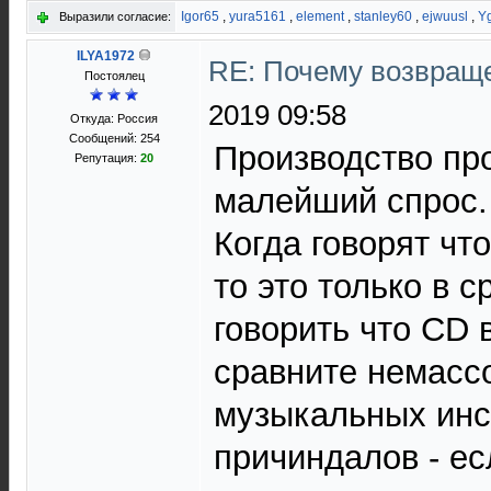
Igor65
,
yura5161
,
element
,
stanley60
,
ejwuusl
,
Y
Выразили согласие:
ILYA1972
RE: Почему возвраще
Постоялец
2019 09:58
Откуда: Россия
Сообщений: 254
Производство про
Репутация:
20
малейший спрос.
Когда говорят чт
то это только в 
говорить что CD 
сравните немассо
музыкальных инс
причиндалов - ес