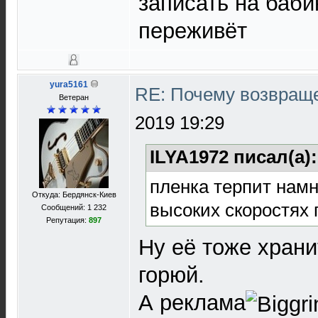
записать на баби
переживёт
yura5161
RE: Почему возвраще
Ветеран
2019 19:29
ILYA1972 писал(а)
пленка терпит намн
Откуда: Бердянск-Киев
высоких скоростях п
Сообщений: 1 232
Репутация:
897
Ну её тоже храни
горюй.
А реклама