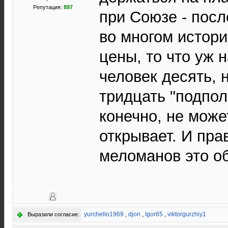
Репутация:
897
при Союзе - посл
во многом истори
цены, то что уж 
человек десять, 
тридцать "подпо
конечно, не може
открывает. И пра
меломанов это о
yurchello1969
,
djon
,
Igor65
,
viktorgurzhiy1
Выразили согласие: