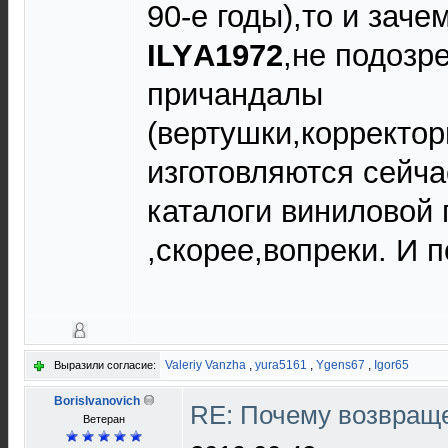
90-е годы),то и заче
ILYА1972
,не подозр
причандалы
(вертушки,корректор
изготовляются сейча
каталоги виниловой 
,скорее,вопреки. И п
Valeriy Vanzha
,
yura5161
,
Ygens67
,
Igor65
Выразили согласие:
BorisIvanovich
RE: Почему возвраще
Ветеран