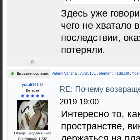
Здесь уже говори
чего не хватало в
последствии, ока
потеряли.
Valeriy Vanzha
,
yura5161
,
element
,
radist08
,
Yge
Выразили согласие:
yura5161
RE: Почему возвраще
Ветеран
2019 19:00
Интересно то, ка
пространстве, в
Откуда: Бердянск-Киев
держаться на пла
Сообщений: 1 232