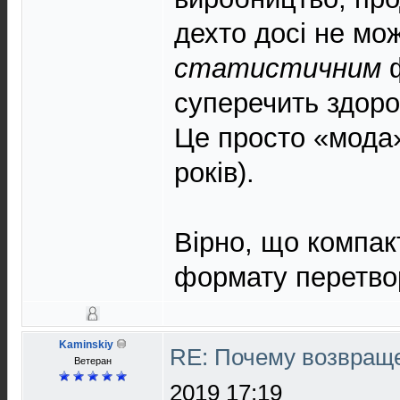
дехто досі не мо
статистичним
ф
суперечить здоро
Це просто «мода»
років).
Вірно, що компак
формату перетвор
Kaminskiy
RE: Почему возвраще
Ветеран
2019 17:19