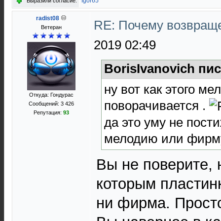
Igor65
Выразили согласие:
radist08
RE: Почему возвраще
Ветеран
2019 02:49
BorisIvanovich пис
ну вот как этого ме
Откуда: Гондурас
поворачивается .
Сообщений: 3 426
Репутация:
93
да это уму не пост
мелодию или фирму 
Вы не поверите, 
которым пластинк
ни фирма. Просто