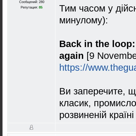
Сообщений: 280
Тим часом у дійсн
Репутация:
85
минулому):
Back in the loop
again
[9 November
https://www.thegu
Ви заперечите, щ
класик, промисло
розвиненій країні